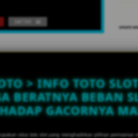
DAFTAR
UPDATE W
OTO > INFO TOTO SLO
A BERATNYA BEBAN S
RHADAP GACORNYA MA
akan situs toto slot yang menghadirkan pilihan permainan m