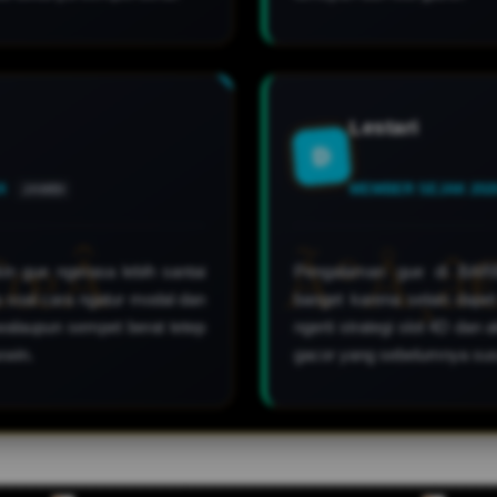
Lestari
D
24
MEMBER SEJAK 20
JAMBI
 gue ngerasa lebih santai
Pengalaman gue di BAR
 soal cara ngatur modal dan
banget karena selain dapet 
walaupun sempet berat tetep
ngerti strategi slot 4D da
xwin.
gacor yang sebelumnya susa