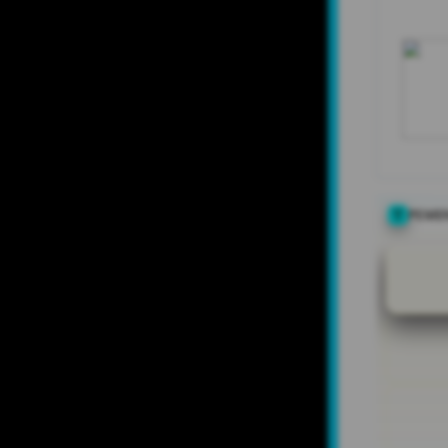
dala
V
i
e
w
l
i
c
e
PEME
n
s
e
d
e
t
a
i
l
s