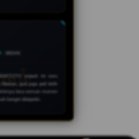
26
MEDAN
BARTOTO sejauh ini seru
hiburan, gue juga jadi lebih
n akhirnya bisa nemuin momen
h banget didapetin.