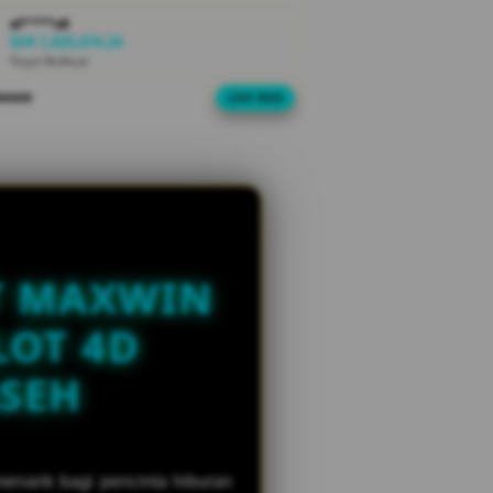
al****o8
IDR 1,825,674.24
Togel Bulleye
INNER
LIVE FEED
bi****a4
IDR 755,789.08
Togel Japan
bi****a7
IDR 597,702.92
Togel Kingkong
di****a5
IDR 1,393,113.58
T MAXWIN
Togel Kingkong
LOT 4D
vi****a6
IDR 772,189.08
Togel Singapore
SEH
enarik bagi pencinta hiburan