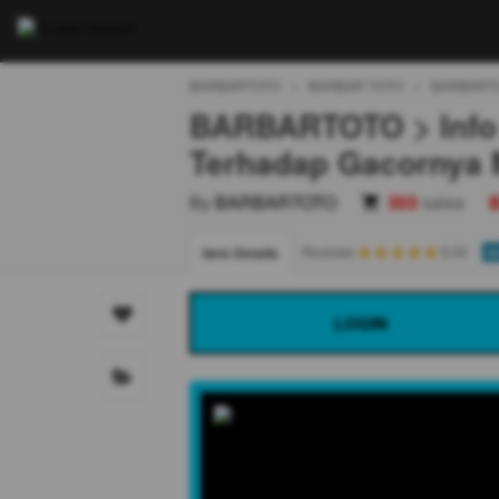
BARBARTOTO
BARBAR TOTO
BARBARTO
BARBARTOTO > Info 
Terhadap Gacornya
By
BARBARTOTO
303
sales
5.00
Reviews
5.00
Item Details
30
stars
LOGIN