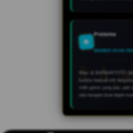
Pratama
R
MEMBER SEJAK 20
Main di BARBARTOTO bikin
karena banyak info berguna
milih game yang pas, jadi 
ada harapan buat dapet ma