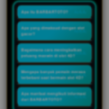
Apa itu BARBARTOTO?
BARBARTOTO hadir membawa
info toto slot maxwin dengan
Apa yang dimaksud dengan slot
cerita semasa beratnya beban
gacor?
hidup slot 4d menghadapi slot
Slot gacor adalah istilah yang
gacor yang paling di idam-
digunakan pemain untuk
Bagaimana cara meningkatkan
idamkan oleh setiap pemain toto
menyebut mesin slot yang
peluang maxwin di slot 4D?
slot ya maseh.
dianggap lebih sering
Peluang maxwin dapat
memberikan kemenangan atau
ditingkatkan dengan mengatur
Mengapa banyak pemain merasa
bonus dibandingkan slot lainnya.
modal secara bijak, memilih game
terbebani saat bermain slot 4D?
yang tepat, memahami pola
Karena hasil permainan tidak
permainan, serta bermain di
selalu sesuai harapan, sehingga
Apa manfaat mengikuti informasi
waktu yang dianggap lebih
pemain sering menghadapi
dari BARBARTOTO?
optimal.
tekanan emosional dan finansial
Dengan mengikuti BARBARTOTO,