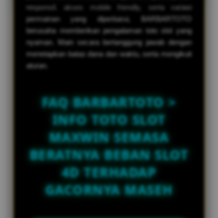
responsif, akses mobile friendly, serta variasi
permainan yang diperbarui, BARBARTOTO
berusaha memberikan pengalaman toto slot yang
nyaman. Main secara bertanggung jawab dengan
menetapkan batas dana dan waktu, serta mengikuti
aturan.
FAQ BARBARTOTO >
INFO TOTO SLOT
MAXWIN SEMASA
BERATNYA BEBAN SLOT
4D TERHADAP
GACORNYA MASEH