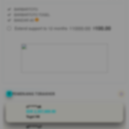
Regular
Included:
BARBARTOTO
License
Included:
BARBARTOTO TOGEL
SELECTED
Included:
BANDAR 4D
88
$
1000.00
100.00
Extend support to 12 months
$
$
BARBARTOTO
memang
merupakan
situs besar
yang cuma
modal main
toto slot dari
depo 10k bisa
merasakan
sensasi slot
4d yang paling
PEMENANG TERAKHIR
gacor dan
RTP Slot yang
ri****o6
jitu dalam hal
IDR 2,357,669.00
Togel HK
gampang
maxwin.
al****o7