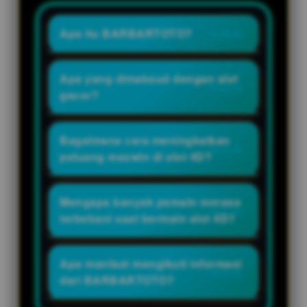
Apa itu BARBARTOTO?
BARBARTOTO hadir membawa
info toto slot maxwin dengan
Apa yang dimaksud dengan slot
cerita semasa beratnya beban
gacor?
hidup slot 4d menghadapi slot
Slot gacor adalah istilah yang
gacor yang paling di idam-
digunakan pemain untuk
Bagaimana cara meningkatkan
idamkan oleh setiap pemain toto
menyebut mesin slot yang
peluang maxwin di slot 4D?
slot ya maseh.
dianggap lebih sering
Peluang maxwin dapat
memberikan kemenangan atau
ditingkatkan dengan mengatur
Mengapa banyak pemain merasa
bonus dibandingkan slot lainnya.
modal secara bijak, memilih game
terbebani saat bermain slot 4D?
yang tepat, memahami pola
Karena hasil permainan tidak
permainan, serta bermain di
selalu sesuai harapan, sehingga
Apa manfaat mengikuti informasi
waktu yang dianggap lebih
pemain sering menghadapi
dari BARBARTOTO?
optimal.
tekanan emosional dan finansial
Dengan mengikuti BARBARTOTO,