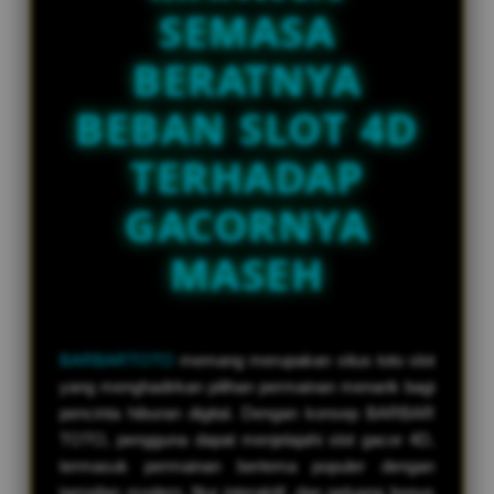
SEMASA
BERATNYA
BEBAN SLOT 4D
TERHADAP
GACORNYA
MASEH
BARBARTOTO
memang merupakan situs toto slot
yang menghadirkan pilihan permainan menarik bagi
pencinta hiburan digital. Dengan konsep BARBAR
TOTO, pengguna dapat menjelajahi slot gacor 4D,
termasuk permainan bertema populer dengan
tampilan modern, fitur interaktif, dan peluang bonus