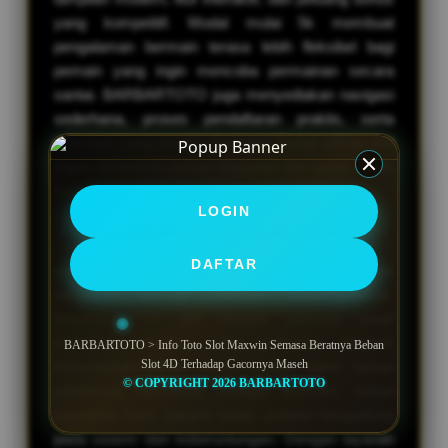
yang kompetitif. Modal mulai 5k membuat
pengalaman bermain terasa lebih fleksibel bagi
pemain yang ingin mencoba permainan secara
santai. BARBARTOTO juga menyediakan navigasi
sederhana, proses pendaftaran praktis, serta
informasi yang mudah dipahami. Setiap pilihan slot
dapat dimainkan sesuai anggaran dan batas waktu
tersedia.
LOGIN
Selain menawarkan slot 4D,
BARBARTOTO
DAFTAR
menghadirkan slot maxwin modal 5k untuk
pengguna pemula maupun berpengalaman.
Informasi RTP slot menjadi referensi untuk
memahami karakter setiap permainan sebelum
BARBARTOTO > Info Toto Slot Maxwin Semasa Beratnya Beban
Slot 4D Terhadap Gacornya Maseh
menentukan pilihan. Klaim scatter hitam harian
© COPYRIGHT 2026 BARBARTOTO
sebaiknya dipandang sebagai promosi, bukan
kepastian hasil, karena setiap putaran bergantung
pada sistem dan keberuntungan. Dengan layanan