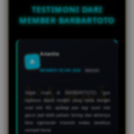
terbaru yang membantu mereka
TESTIMONI DARI
bermain lebih terarah, cerdas,
MEMBER BARBARTOTO
dan memiliki peluang lebih baik
dalam meraih kemenangan.
Ananta
A
MEMBER SEJAK 2026
MEDAN
Sejak main di BARBARTOTO, gue
ngerasa dapet insight yang beda banget
soal slot 4D, apalagi pas lagi nyari slot
gacor jadi lebih paham timing dan akhirnya
bisa ngerasain maxwin walau awalnya
sempet berat.