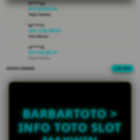
fr****y2
slot ya maseh.
IDR 658,068.04
Togel Sydney
V
fe****i1
i
IDR 1,630,303.50
e
Toto Macau
w
l
vi****i2
IDR 754,586.14
i
Togel Sydney
c
e
UPDATE WINNER
LIVE FEED
ka****a2
n
IDR 1,009,100.20
s
Togel Singapore
e
di****a8
d
IDR 1,479,617.02
e
Togel Singapore
t
BARBARTOTO >
a
vi****a9
IDR 1,729,099.56
i
INFO TOTO SLOT
Togel Kingkong
l
s
at****a3
IDR 335,589.10