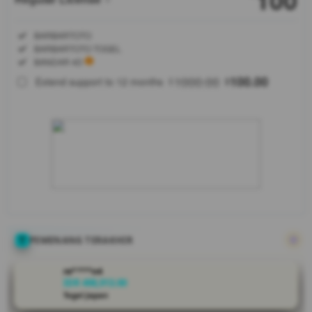
Regular
Included:
BARBARTOTO
License
Included:
BARBARTOTO TOGEL
SELECTED
Included:
BANDAR 4D
88
$
1000.00
100.00
Extend support to 12 months
$
$
BARBARTOTO
hadir
membawa info
toto slot
maxwin
dengan cerita
semasa
beratnya
beban hidup
slot 4d
menghadapi
PEMENANG TERAKHIR
slot gacor
yang paling di
re****n4
idam-idamkan
IDR 498,913.00
Togel Japan
oleh setiap
pemain toto