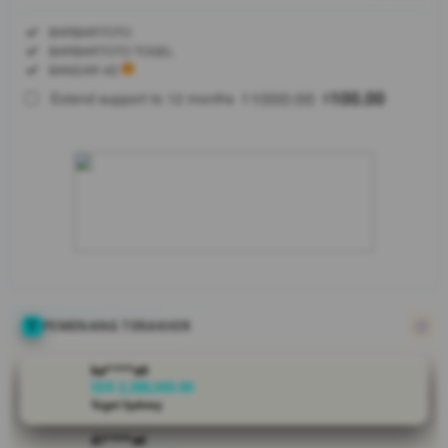
Regular
Included:
BARBARTOTO
License
Included:
BARBARTOTO TOGEL
SELECTED
Included:
BANDAR 4D
88
$
1000.00
100.00
Extend support to 12 months
$
$
BARBARTOTO
memang
merupakan
situs besar
yang cuma
modal main
toto slot dari
depo 10k bisa
merasakan
sensasi slot
4d yang paling
PEMENANG TERAKHIR
gacor dan
RTP Slot yang
ka****a9
jitu dalam hal
IDR 2,388,045.00
Togel Sydney
gampang
maxwin.
di****a6