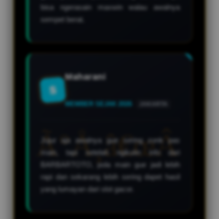
bisa ngerasain maxwin walau awalnya
sempet berat.
Maharani
S
MEMBER SEJAK 2026
JAKARTA
Jujur aja awalnya gue sering zonk pas
main, tapi setelah ngikutin info dari
BARBARTOTO, pola main gue jadi lebih
rapi dan sekarang lebih sering dapet hasil
yang lumayan dari slot gacor.