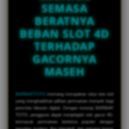
SEMASA
BERATNYA
BEBAN SLOT 4D
TERHADAP
GACORNYA
MASEH
BARBARTOTO
memang merupakan situs toto slot
yang menghadirkan pilihan permainan menarik bagi
pencinta hiburan digital. Dengan konsep BARBAR
TOTO, pengguna dapat menjelajahi slot gacor 4D,
termasuk permainan bertema populer dengan
tampilan modern, fitur interaktif, dan peluang bonus