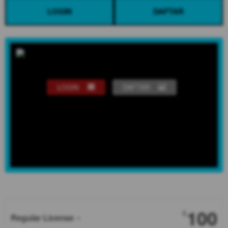
LOGIN
DAFTAR
LOGIN
DAFTAR
Show More
100
$
Regular License