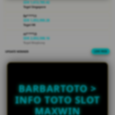
IDR 1,613,785.42
V
Togel Singapore
i
fe****i1
e
IDR 1,053,990.28
w
Togel HK
l
i
ni****i3
IDR 2,053,598.16
c
Togel Kingkong
e
n
UPDATE WINNER
LIVE FEED
ba****l5
s
IDR 1,362,846.56
e
Togel HK
d
at****a9
e
IDR 1,966,423.14
t
Togel China
a
BARBARTOTO >
i
ka****a0
IDR 378,947.42
l
INFO TOTO SLOT
Togel Bulleye
s
ba****l1
MAXWIN
IDR 1,888,660.08
Togel Japan