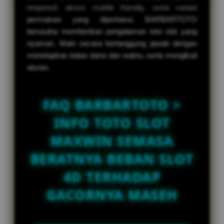
responsif, akses mobile friendly, serta variasi
permainan yang diperbarui, BARBARTOTO
berusaha memberikan pengalaman toto slot yang
nyaman. Main secara bertanggung jawab dengan
menetapkan batas dana dan waktu, serta mengikuti
aturan.
FAQ BARBARTOTO >
INFO TOTO SLOT
MAXWIN SEMASA
BERATNYA BEBAN SLOT
4D TERHADAP
GACORNYA MASEH