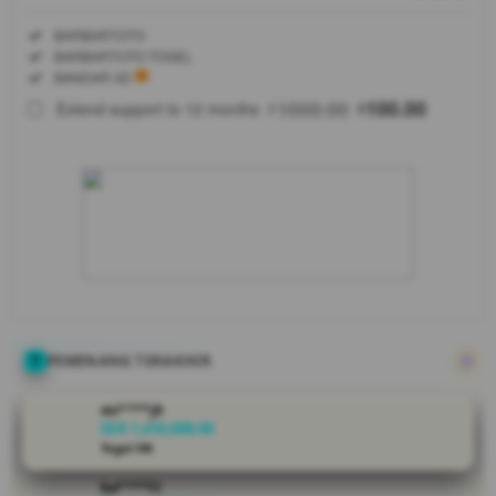
Regular
Included:
BARBARTOTO
License
Included:
BARBARTOTO TOGEL
SELECTED
Included:
BANDAR 4D
88
$
1000.00
100.00
Extend support to 12 months
$
$
BARBARTOTO
memang
merupakan
situs besar
yang cuma
modal main
toto slot dari
depo 10k bisa
merasakan
sensasi slot
4d yang paling
PEMENANG TERAKHIR
gacor dan
RTP Slot yang
mi****j9
jitu dalam hal
IDR 1,410,698.00
Togel HK
gampang
maxwin.
ba****l1