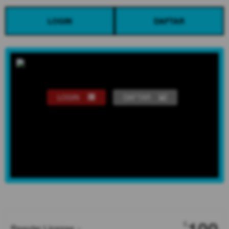
LOGIN
DAFTAR
LOGIN
DAFTAR
Show More
100
$
Regular License