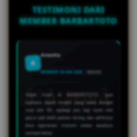
terbaru yang membantu mereka
TESTIMONI DARI
bermain lebih terarah, cerdas,
MEMBER BARBARTOTO
dan memiliki peluang lebih baik
dalam meraih kemenangan.
Ananta
A
MEMBER SEJAK 2026
MEDAN
Sejak main di BARBARTOTO, gue
ngerasa dapet insight yang beda banget
soal slot 4D, apalagi pas lagi nyari slot
gacor jadi lebih paham timing dan akhirnya
bisa ngerasain maxwin walau awalnya
sempet berat.