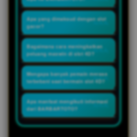
BARBARTOTO hadir membawa
info toto slot maxwin dengan
Apa yang dimaksud dengan slot
cerita semasa beratnya beban
gacor?
hidup slot 4d menghadapi slot
Slot gacor adalah istilah yang
gacor yang paling di idam-
digunakan pemain untuk
Bagaimana cara meningkatkan
idamkan oleh setiap pemain toto
menyebut mesin slot yang
peluang maxwin di slot 4D?
slot ya maseh.
dianggap lebih sering
Peluang maxwin dapat
memberikan kemenangan atau
ditingkatkan dengan mengatur
Mengapa banyak pemain merasa
bonus dibandingkan slot lainnya.
modal secara bijak, memilih game
terbebani saat bermain slot 4D?
yang tepat, memahami pola
Karena hasil permainan tidak
permainan, serta bermain di
selalu sesuai harapan, sehingga
Apa manfaat mengikuti informasi
waktu yang dianggap lebih
pemain sering menghadapi
dari BARBARTOTO?
optimal.
tekanan emosional dan finansial
Dengan mengikuti BARBARTOTO,
saat mengejar kemenangan besar.
pemain bisa mendapatkan
panduan, strategi, dan informasi