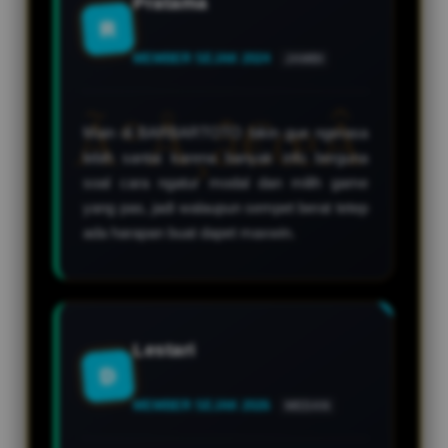
Pratama
R
MEMBER SEJAK 2024
JAMBI
Main di BARBARTOTO bikin gue ngerasa
lebih santai karena banyak info berguna
soal cara ngatur modal dan milih game
yang pas, jadi walaupun sempet berat tetep
ada harapan buat dapet maxwin.
Lestari
D
MEMBER SEJAK 2026
MEDAN