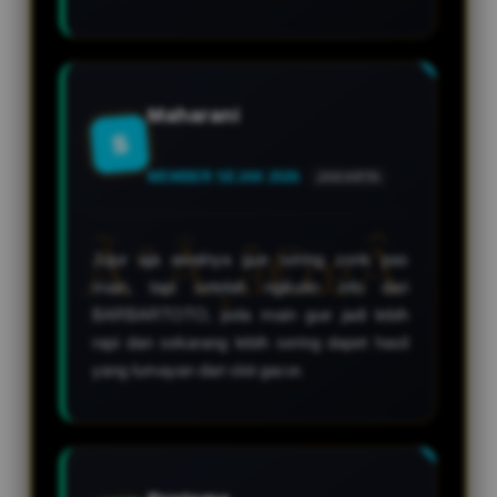
Maharani
S
MEMBER SEJAK 2026
JAKARTA
Jujur aja awalnya gue sering zonk pas
main, tapi setelah ngikutin info dari
BARBARTOTO, pola main gue jadi lebih
rapi dan sekarang lebih sering dapet hasil
yang lumayan dari slot gacor.