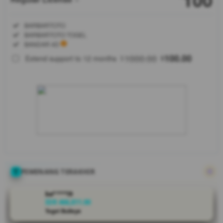
Regular
Included:
BARBARTOTO
License
Included:
BARBARTOTO TOGEL
SELECTED
Included:
BANDAR 4D
88
$
1000.00
100.00
Extend support to 12 months
$
$
BARBARTOTO
hadir
membawa info
toto slot
maxwin
dengan cerita
semasa
beratnya
beban hidup
slot 4d
menghadapi
PEMENANG TERAKHIR
slot gacor
yang paling di
ba****l9
idam-idamkan
IDR 466,811.00
Togel Bulleye
oleh setiap
pemain toto