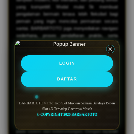
yang kompetitif. Modal mulai 5k membuat
pengalaman bermain terasa lebih fleksibel bagi
pemain yang ingin mencoba permainan secara
santai. BARBARTOTO juga menyediakan navigasi
sederhana, proses pendaftaran praktis, serta
informasi yang mudah dipahami. Setiap pilihan slot
dapat dimainkan sesuai anggaran dan batas waktu
tersedia.
LOGIN
Selain menawarkan slot 4D,
BARBARTOTO
DAFTAR
menghadirkan slot maxwin modal 5k untuk
pengguna pemula maupun berpengalaman.
Informasi RTP slot menjadi referensi untuk
memahami karakter setiap permainan sebelum
BARBARTOTO > Info Toto Slot Maxwin Semasa Beratnya Beban
Slot 4D Terhadap Gacornya Maseh
menentukan pilihan. Klaim scatter hitam harian
© COPYRIGHT 2026 BARBARTOTO
sebaiknya dipandang sebagai promosi, bukan
kepastian hasil, karena setiap putaran bergantung
pada sistem dan keberuntungan. Dengan layanan