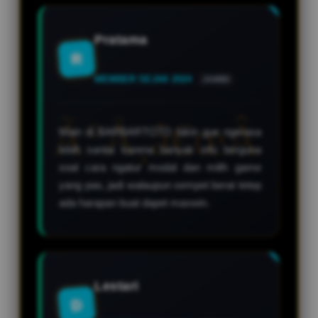
Pratama
R
MEMBER SEJAK 2024
JAMBI
Main di BARBARTOTO bikin gue ngerasa
lebih santai karena banyak info berguna
soal cara ngatur modal dan milih game
yang pas, jadi walaupun sempet berat tetep
ada harapan buat dapet maxwin.
Lestari
D