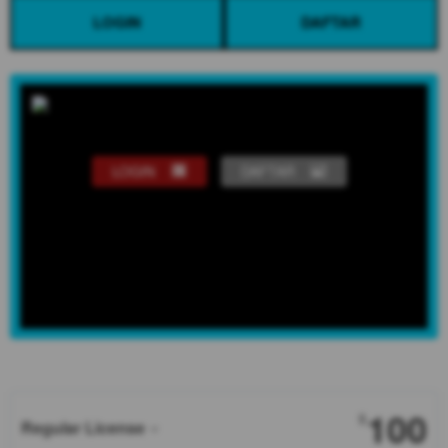
LOGIN
DAFTAR
LOGIN
DAFTAR
Show More
100
$
Regular License