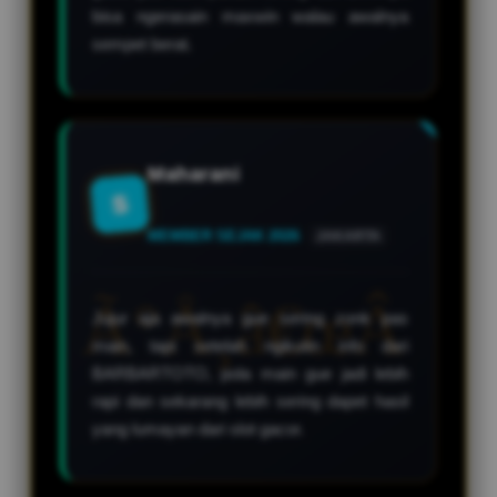
bisa ngerasain maxwin walau awalnya
sempet berat.
Maharani
S
MEMBER SEJAK 2026
JAKARTA
Jujur aja awalnya gue sering zonk pas
main, tapi setelah ngikutin info dari
BARBARTOTO, pola main gue jadi lebih
rapi dan sekarang lebih sering dapet hasil
yang lumayan dari slot gacor.