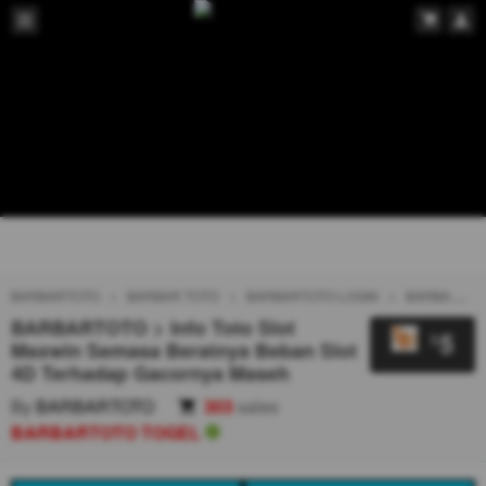
BARBARTOTO
BARBAR TOTO
BARBARTOTO LOGIN
BARBAR TOTO TOGEL
BARBARTOTO > Info Toto Slot
5
$
Maxwin Semasa Beratnya Beban Slot
4D Terhadap Gacornya Maseh
By
BARBARTOTO
303
sales
BARBARTOTO TOGEL