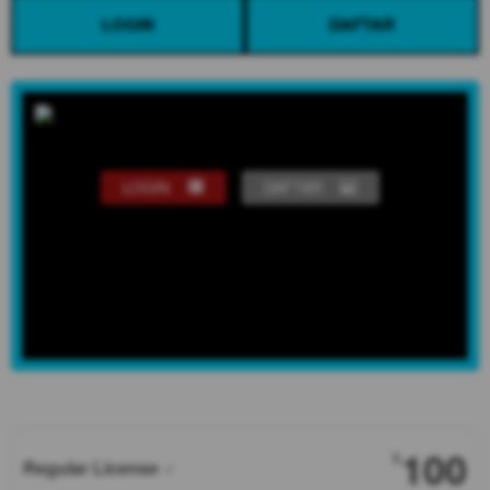
LOGIN
DAFTAR
LOGIN
DAFTAR
Show More
100
$
Regular License