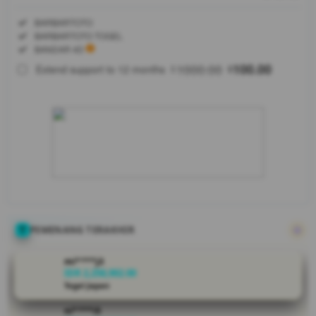
Regular
Included:
BARBARTOTO
License
Included:
BARBARTOTO TOGEL
SELECTED
Included:
BANDAR 4D
88
$
1000.00
100.00
Extend support to 12 months
$
$
BARBARTOTO
memang
merupakan
situs besar
yang cuma
modal main
toto slot dari
depo 10k bisa
merasakan
sensasi slot
4d yang paling
PEMENANG TERAKHIR
gacor dan
RTP Slot yang
mi****j3
jitu dalam hal
IDR 2,258,902.00
Togel Japan
gampang
maxwin.
ni****i5