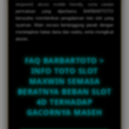
responsif, akses mobile friendly, serta variasi
permainan yang diperbarui, BARBARTOTO
berusaha memberikan pengalaman toto slot yang
nyaman. Main secara bertanggung jawab dengan
menetapkan batas dana dan waktu, serta mengikuti
aturan.
FAQ BARBARTOTO >
INFO TOTO SLOT
MAXWIN SEMASA
BERATNYA BEBAN SLOT
4D TERHADAP
GACORNYA MASEH