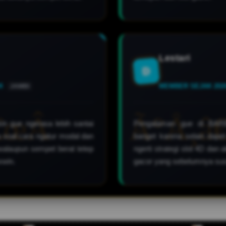
Lestari
D
24
MEMBER SEJAK 20
JAMBI
 gue ngerasa lebih santai
Pengalaman gue di BAR
 soal cara ngatur modal dan
banget karena selain dapet 
walaupun sempet berat tetep
ngerti strategi slot 4D da
xwin.
gacor yang sebelumnya susa