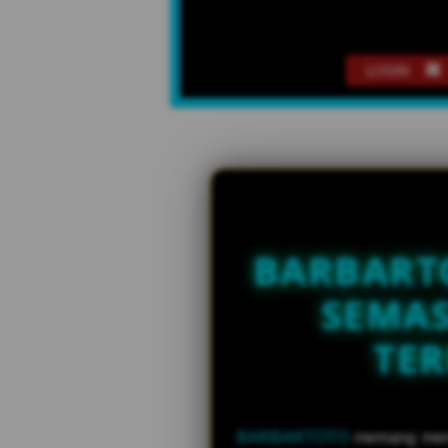
LOGIN
BARBART
SEMAS
TE
BARBARTOTO
memang merup