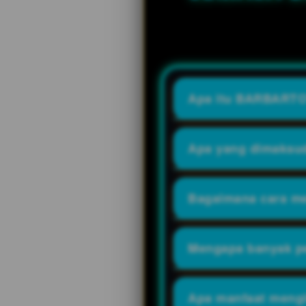
Apa itu BARBART
BARBARTOTO hadir mem
4d menghadapi slot ga
Apa yang dimaksud
Slot gacor adalah ist
memberikan kemenanga
Bagaimana cara me
Peluang maxwin dapat
memahami pola permain
Mengapa banyak pe
Karena hasil permain
emosional dan finansi
Apa manfaat mengi