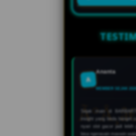
Dengan mengikuti BAR
yang membantu mereka
kemenangan.
TESTI
Ananta
A
MEMBER SEJAK 20
Sejak main di BARBART
insight yang beda banget so
nyari slot gacor jadi lebi
bisa ngerasain maxwin wal