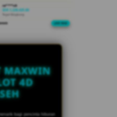
ra****n9
IDR 1,228,425.60
Togel Kingkong
INNER
LIVE FEED
ri****o9
IDR 939,282.94
Toto Macau
fe****i1
IDR 1,494,867.38
Togel Kingkong
ra****n6
IDR 1,719,275.96
T MAXWIN
Togel China
LOT 4D
di****a4
IDR 646,085.38
Toto Macau
SEH
enarik bagi pencinta hiburan