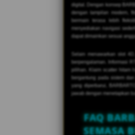
digital. Dengan konsep BARB
dengan tampilan modern, fi
bermain terasa lebih fle
menyediakan navigasi sederha
dapat dimainkan sesuai angga
Selain menawarkan slot 4
berpengalaman. Informasi R
pilihan. Klaim scatter hitam
bergantung pada sistem dan 
yang diperbarui, BARBARTO
jawab dengan menetapkan bat
FAQ BARB
SEMASA B