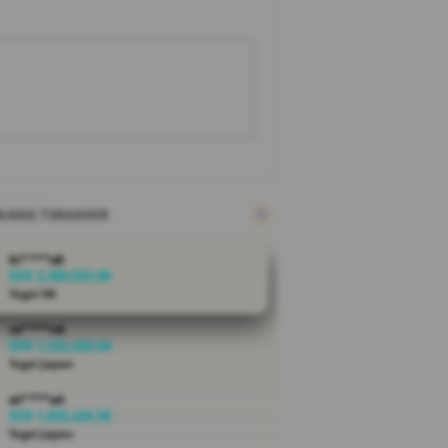
m hal gampang maxwin.
NANG TERAKHIR
bi****a8
IDR 2,389,933.00
Togel HK
ra****n6
IDR 1,232,428.84
Togel Japan
at****a4
IDR 1,835,426.50
Togel Japan