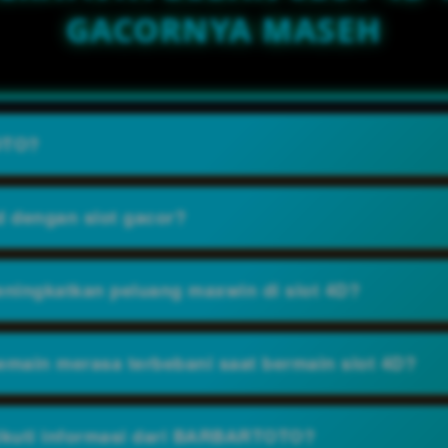
GACORNYA MASEH
OTO?
bawa info toto slot maxwin dengan cerita semasa bera
cor yang paling di idam-idamkan oleh setiap pemain toto s
 dengan slot gacor?
ilah yang digunakan pemain untuk menyebut mesin slot yang
n atau bonus dibandingkan slot lainnya.
ningkatkan peluang maxwin di slot 4D?
 ditingkatkan dengan mengatur modal secara bijak, mem
an, serta bermain di waktu yang dianggap lebih optimal.
main merasa terbebani saat bermain slot 4D?
an tidak selalu sesuai harapan, sehingga pemain seri
al saat mengejar kemenangan besar.
kuti informasi dari BARBARTOTO?