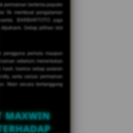
uk permainan bertema populer
mulai 5k membuat pengalaman
a santai. BARBARTOTO juga
dipahami. Setiap pilihan slot
uk pengguna pemula maupun
ermainan sebelum menentukan
 hasil, karena setiap putaran
dly, serta variasi permainan
n. Main secara bertanggung
OT MAXWIN
 TERHADAP