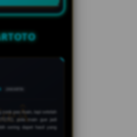
dan informasi terbaru
bih baik dalam meraih
ARTOTO
26
JAKARTA
g zonk pas main, tapi setelah
RTOTO, pola main gue jadi
bih sering dapet hasil yang