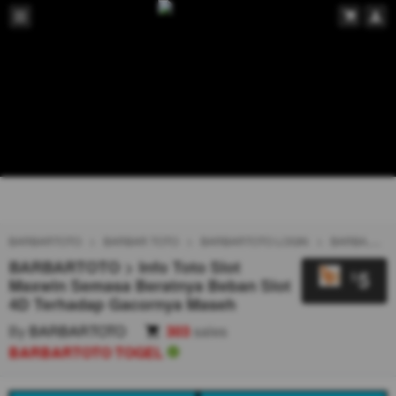
BARBARTOTO
BARBAR TOTO
BARBARTOTO LOGIN
BARBAR TOTO TOGEL
BARBARTOTO > Info Toto Slot
5
$
Maxwin Semasa Beratnya Beban Slot
4D Terhadap Gacornya Maseh
By
BARBARTOTO
303
sales
BARBARTOTO TOGEL