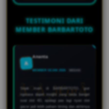
saat mengejar kemenangan besar.
pemain bisa mendapatkan
panduan, strategi, dan informasi
terbaru yang membantu mereka
TESTIMONI DARI
bermain lebih terarah, cerdas,
MEMBER BARBARTOTO
dan memiliki peluang lebih baik
dalam meraih kemenangan.
Ananta
A
MEMBER SEJAK 2026
MEDAN
Sejak main di BARBARTOTO, gue
ngerasa dapet insight yang beda banget
soal slot 4D, apalagi pas lagi nyari slot
gacor jadi lebih paham timing dan akhirnya