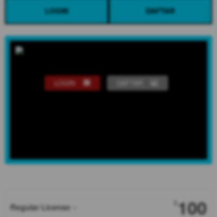
LOGIN
DAFTAR
LOGIN
DAFTAR
Show More
100
$
Regular License