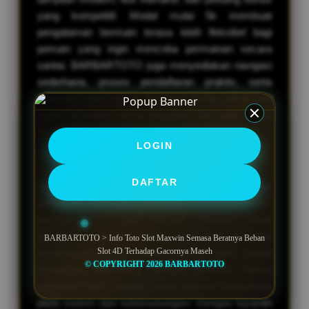
yang kompetitif. Modal mulai 5k membuat
pengalaman bermain terasa lebih fleksibel bagi
pemain yang ingin mencoba permainan secara
santai. BARBARTOTO juga menyediakan navigasi
sederhana, proses pendaftaran praktis, serta
informasi yang mudah dipahami. Setiap pilihan slot
dapat dimainkan sesuai anggaran dan batas waktu
tersedia.
LOGIN
Selain menawarkan slot 4D,
BARBARTOTO
DAFTAR
menghadirkan slot maxwin modal 5k untuk
pengguna pemula maupun berpengalaman.
Informasi RTP slot menjadi referensi untuk
memahami karakter setiap permainan sebelum
BARBARTOTO > Info Toto Slot Maxwin Semasa Beratnya Beban
Slot 4D Terhadap Gacornya Maseh
menentukan pilihan. Klaim scatter hitam harian
© COPYRIGHT 2026 BARBARTOTO
sebaiknya dipandang sebagai promosi, bukan
kepastian hasil, karena setiap putaran bergantung
pada sistem dan keberuntungan. Dengan layanan