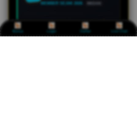
MEMBER SEJAK 2026
MEDAN
Pengalaman gue di BARBARTOTO sejauh
Bonus
Login
Daftar
Live Chat
ini seru banget karena selain dapet hiburan,
gue juga jadi lebih ngerti strategi slot 4D
dan akhirnya bisa nemuin momen gacor
yang sebelumnya susah banget didapetin.