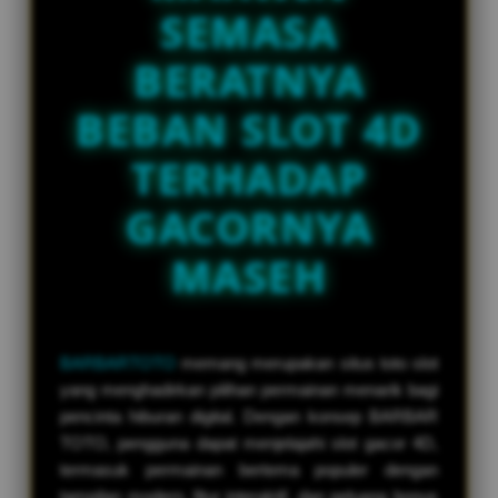
SEMASA
BERATNYA
BEBAN SLOT 4D
TERHADAP
GACORNYA
MASEH
BARBARTOTO
memang merupakan situs toto slot
yang menghadirkan pilihan permainan menarik bagi
pencinta hiburan digital. Dengan konsep BARBAR
TOTO, pengguna dapat menjelajahi slot gacor 4D,
termasuk permainan bertema populer dengan
tampilan modern, fitur interaktif, dan peluang bonus