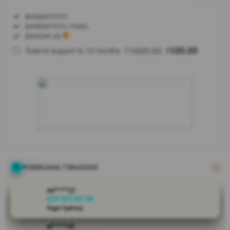
Regular
Included:
BARBARTOTO
License
Included:
BARBARTOTO TOGEL
SELECTED
Included:
BANDAR 4D
88
$
1000.00
100.00
Extend support to 12 months
$
$
BARBARTOTO
memang
merupakan
situs besar
yang cuma
modal main
toto slot dari
depo 10k bisa
merasakan
sensasi slot
4d yang paling
PEMENANG TERAKHIR
gacor dan
RTP Slot yang
mi****j1
jitu dalam hal
IDR 507,047.00
Togel Sydney
gampang
maxwin.
al****o5