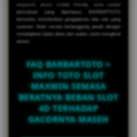
responsif, akses mobile friendly, serta variasi
permainan yang diperbarui, BARBARTOTO
berusaha memberikan pengalaman toto slot yang
nyaman. Main secara bertanggung jawab dengan
menetapkan batas dana dan waktu, serta mengikuti
aturan.
FAQ BARBARTOTO >
INFO TOTO SLOT
MAXWIN SEMASA
BERATNYA BEBAN SLOT
4D TERHADAP
GACORNYA MASEH