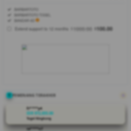
Regular
Included:
BARBARTOTO
License
Included:
BARBARTOTO TOGEL
SELECTED
Included:
BANDAR 4D
88
$
1000.00
100.00
Extend support to 12 months
$
$
BARBARTOTO
memang
merupakan
situs besar
yang cuma
modal main
toto slot dari
depo 10k bisa
merasakan
sensasi slot
4d yang paling
PEMENANG TERAKHIR
gacor dan
RTP Slot yang
fr****y4
jitu dalam hal
IDR 972,855.00
Togel Kingkong
gampang
maxwin.
ra****n7