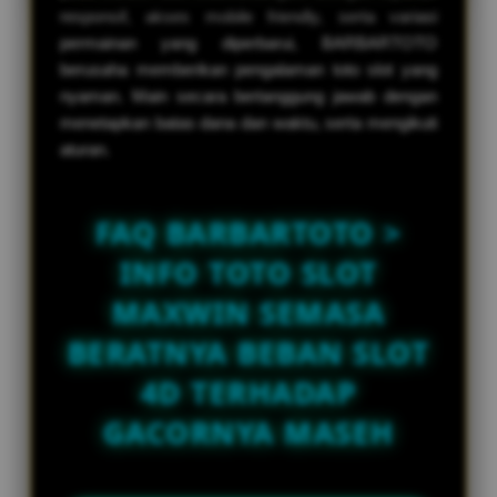
responsif, akses mobile friendly, serta variasi
permainan yang diperbarui, BARBARTOTO
berusaha memberikan pengalaman toto slot yang
nyaman. Main secara bertanggung jawab dengan
menetapkan batas dana dan waktu, serta mengikuti
aturan.
FAQ BARBARTOTO >
INFO TOTO SLOT
MAXWIN SEMASA
BERATNYA BEBAN SLOT
4D TERHADAP
GACORNYA MASEH