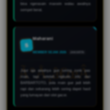
bisa ngerasain maxwin walau awalnya
sempet berat.
Maharani
S
MEMBER SEJAK 2026
JAKARTA
Jujur aja awalnya gue sering zonk pas
main, tapi setelah ngikutin info dari
BARBARTOTO, pola main gue jadi lebih
rapi dan sekarang lebih sering dapet hasil
yang lumayan dari slot gacor.