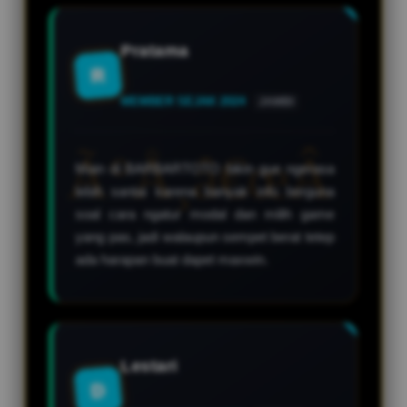
Pratama
R
MEMBER SEJAK 2024
JAMBI
Main di BARBARTOTO bikin gue ngerasa
lebih santai karena banyak info berguna
soal cara ngatur modal dan milih game
yang pas, jadi walaupun sempet berat tetep
ada harapan buat dapet maxwin.
Lestari
D