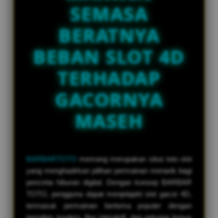
SEMASA
BERATNYA
BEBAN SLOT 4D
TERHADAP
GACORNYA
MASEH
BARBARTOTO
memang merupakan situs toto slot
yang menghadirkan pilihan permainan menarik bagi
pencinta hiburan digital. Dengan konsep BARBAR
TOTO, pengguna dapat menjelajahi slot gacor 4D,
termasuk permainan bertema populer dengan
tampilan modern, fitur interaktif, dan peluang bonus