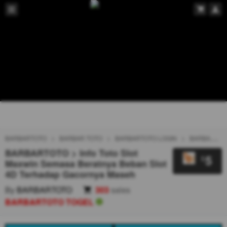
BARBARTOTO
BARBAR TOTO
BARBARTOTO LOGIN
BARBAR TOTO TOGEL
BARBARTOTO > Info Toto Slot
5
$
Maxwin Semasa Beratnya Beban Slot
4D Terhadap Gacornya Maseh
By
BARBARTOTO
303
sales
BARBARTOTO TOGEL