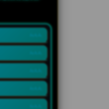
tnya beban hidup slot
lot ya maseh.
 dianggap lebih sering
ilih game yang tepat,
ng menghadapi tekanan