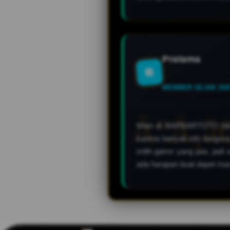
Pratama
R
MEMBER SEJAK 20
Main di BARBARTOTO bikin
karena banyak info berguna
milih game yang pas, jadi 
ada harapan buat dapet ma