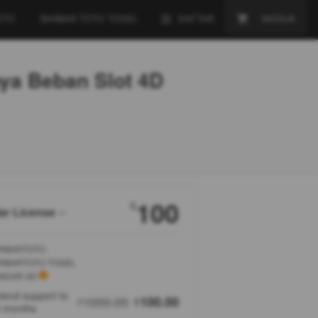
OTO
BARBAR TOTO TOGEL
DAFTAR
MASUK
ya Beban Slot 4D
100
$
ar License
88
lar License
$
SELECTED
luded:
RBARTOTO
luded:
ARTOTO memang merupakan situs
RBARTOTO TOGEL
luded:
NDAR 4D
r yang cuma modal main toto slot dari
 10k bisa merasakan sensasi slot 4d
tend support to
1000.00
100.00
$
$
 paling gacor dan RTP Slot yang jitu
 months