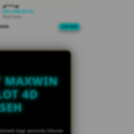
al****o8
IDR 2,068,353.24
Togel Japan
INNER
LIVE FEED
mi****j3
IDR 1,356,565.36
Togel Bulleye
ka****a4
IDR 1,563,559.60
Toto Macau
at****a8
IDR 707,983.90
T MAXWIN
Togel HK
LOT 4D
di****a9
IDR 1,819,836.66
Togel HK
SEH
enarik bagi pencinta hiburan