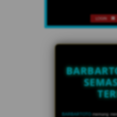
LOGIN
BARBART
SEMAS
TE
BARBARTOTO
memang merup