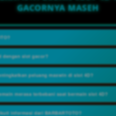
GACORNYA MASEH
OTO?
bawa info toto slot maxwin dengan cerita semasa bera
cor yang paling di idam-idamkan oleh setiap pemain toto s
 dengan slot gacor?
ilah yang digunakan pemain untuk menyebut mesin slot yang
n atau bonus dibandingkan slot lainnya.
ningkatkan peluang maxwin di slot 4D?
 ditingkatkan dengan mengatur modal secara bijak, mem
an, serta bermain di waktu yang dianggap lebih optimal.
main merasa terbebani saat bermain slot 4D?
an tidak selalu sesuai harapan, sehingga pemain seri
al saat mengejar kemenangan besar.
kuti informasi dari BARBARTOTO?