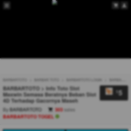
BARBARTOTO
BARBAR TOTO
BARBARTOTO LOGIN
BARBAR TOTO TOGEL
BARBARTOTO > Info Toto Slot
5
$
Maxwin Semasa Beratnya Beban Slot
4D Terhadap Gacornya Maseh
By
BARBARTOTO
303
sales
BARBARTOTO TOGEL