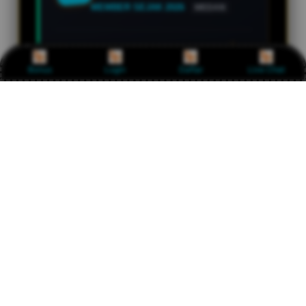
MEMBER SEJAK 2026
MEDAN
Pengalaman gue di BARBARTOTO sejauh
Bonus
Login
Daftar
Live Chat
ini seru banget karena selain dapet hiburan,
gue juga jadi lebih ngerti strategi slot 4D
dan akhirnya bisa nemuin momen gacor
yang sebelumnya susah banget didapetin.