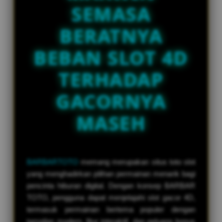
SEMASA
BERATNYA
BEBAN SLOT 4D
TERHADAP
GACORNYA
MASEH
BARBARTOTO
memang merupakan situs toto slot
yang menghadirkan pilihan permainan menarik bagi
pencinta hiburan digital. Dengan konsep BARBAR
TOTO, pengguna dapat menjelajahi slot gacor 4D,
termasuk permainan bertema populer dengan
tampilan modern, fitur interaktif, dan peluang bonus