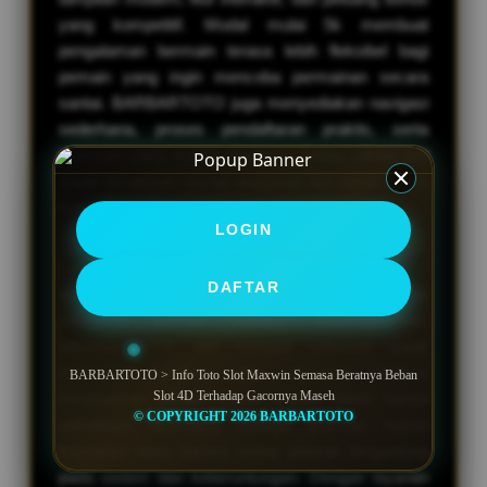
yang kompetitif. Modal mulai 5k membuat
pengalaman bermain terasa lebih fleksibel bagi
pemain yang ingin mencoba permainan secara
santai. BARBARTOTO juga menyediakan navigasi
sederhana, proses pendaftaran praktis, serta
informasi yang mudah dipahami. Setiap pilihan slot
dapat dimainkan sesuai anggaran dan batas waktu
tersedia.
LOGIN
Selain menawarkan slot 4D,
BARBARTOTO
DAFTAR
menghadirkan slot maxwin modal 5k untuk
pengguna pemula maupun berpengalaman.
Informasi RTP slot menjadi referensi untuk
memahami karakter setiap permainan sebelum
BARBARTOTO > Info Toto Slot Maxwin Semasa Beratnya Beban
Slot 4D Terhadap Gacornya Maseh
menentukan pilihan. Klaim scatter hitam harian
© COPYRIGHT 2026 BARBARTOTO
sebaiknya dipandang sebagai promosi, bukan
kepastian hasil, karena setiap putaran bergantung
pada sistem dan keberuntungan. Dengan layanan