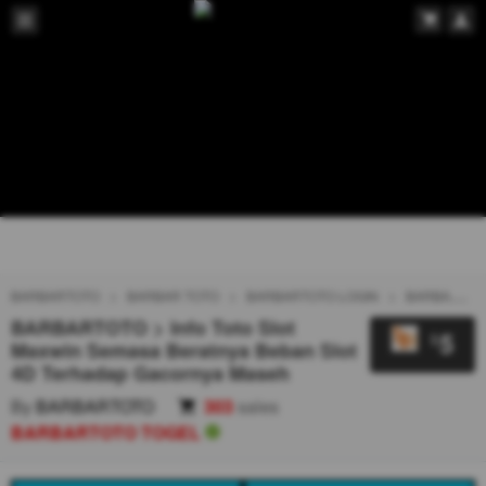
BARBARTOTO
BARBAR TOTO
BARBARTOTO LOGIN
BARBAR TOTO TOGEL
BARBARTOTO > Info Toto Slot
5
$
Maxwin Semasa Beratnya Beban Slot
4D Terhadap Gacornya Maseh
By
BARBARTOTO
303
sales
BARBARTOTO TOGEL