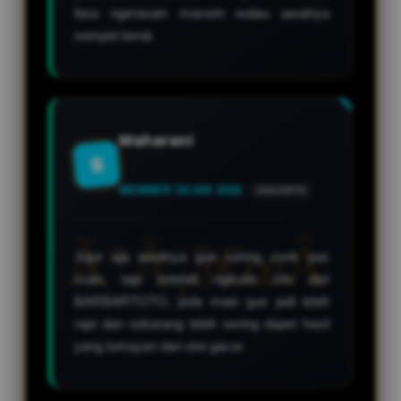
bisa ngerasain maxwin walau awalnya
sempet berat.
Maharani
S
MEMBER SEJAK 2026
JAKARTA
Jujur aja awalnya gue sering zonk pas
main, tapi setelah ngikutin info dari
BARBARTOTO, pola main gue jadi lebih
rapi dan sekarang lebih sering dapet hasil
yang lumayan dari slot gacor.