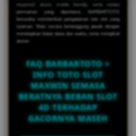
responsif, akses mobile friendly, serta variasi
permainan yang diperbarui, BARBARTOTO
berusaha memberikan pengalaman toto slot yang
nyaman. Main secara bertanggung jawab dengan
menetapkan batas dana dan waktu, serta mengikuti
aturan.
FAQ BARBARTOTO >
INFO TOTO SLOT
MAXWIN SEMASA
BERATNYA BEBAN SLOT
4D TERHADAP
GACORNYA MASEH