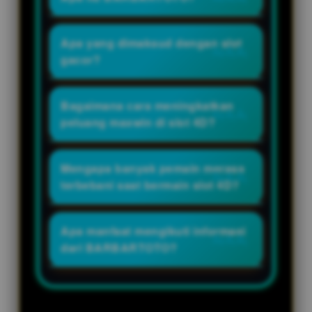
BARBARTOTO hadir membawa
info toto slot maxwin dengan
Apa yang dimaksud dengan slot
cerita semasa beratnya beban
gacor?
hidup slot 4d menghadapi slot
Slot gacor adalah istilah yang
gacor yang paling di idam-
digunakan pemain untuk
Bagaimana cara meningkatkan
idamkan oleh setiap pemain toto
menyebut mesin slot yang
peluang maxwin di slot 4D?
slot ya maseh.
dianggap lebih sering
Peluang maxwin dapat
memberikan kemenangan atau
ditingkatkan dengan mengatur
Mengapa banyak pemain merasa
bonus dibandingkan slot lainnya.
modal secara bijak, memilih game
terbebani saat bermain slot 4D?
yang tepat, memahami pola
Karena hasil permainan tidak
permainan, serta bermain di
selalu sesuai harapan, sehingga
Apa manfaat mengikuti informasi
waktu yang dianggap lebih
pemain sering menghadapi
dari BARBARTOTO?
optimal.
tekanan emosional dan finansial
Dengan mengikuti BARBARTOTO,
saat mengejar kemenangan besar.
pemain bisa mendapatkan
panduan, strategi, dan informasi