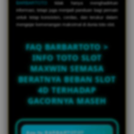
BARBARTOTO
tidak hanya menghadirkan
informasi, tetapi juga menjadi panduan bagi pemain
untuk tetap konsisten, cerdas, dan terukur dalam
mengejar kemenangan maksimal di dunia toto slot.
FAQ BARBARTOTO >
INFO TOTO SLOT
MAXWIN SEMASA
BERATNYA BEBAN SLOT
4D TERHADAP
GACORNYA MASEH
Apa itu BARBARTOTO?