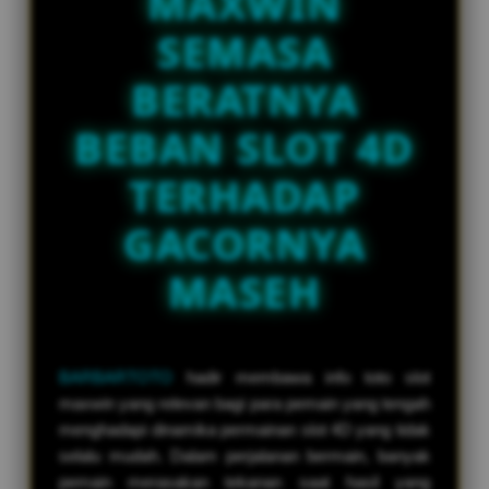
MAXWIN
Togel Singapore
SEMASA
BERATNYA
BEBAN SLOT 4D
TERHADAP
GACORNYA
MASEH
BARBARTOTO
hadir membawa info toto slot
maxwin yang relevan bagi para pemain yang tengah
menghadapi dinamika permainan slot 4D yang tidak
selalu mudah. Dalam perjalanan bermain, banyak
pemain merasakan tekanan saat hasil yang