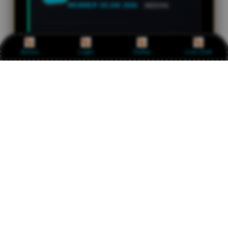
MEMBER SEJAK 2026
MEDAN
Pengalaman gue di BARBARTOTO sejauh
Bonus
Login
Daftar
Live Chat
ini seru banget karena selain dapet hiburan,
gue juga jadi lebih ngerti strategi slot 4D
dan akhirnya bisa nemuin momen gacor
yang sebelumnya susah banget didapetin.