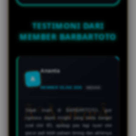
saat mengejar kemenangan besar.
pemain bisa mendapatkan
panduan, strategi, dan informasi
terbaru yang membantu mereka
TESTIMONI DARI
bermain lebih terarah, cerdas,
MEMBER BARBARTOTO
dan memiliki peluang lebih baik
dalam meraih kemenangan.
Ananta
A
MEMBER SEJAK 2026
MEDAN
Sejak main di BARBARTOTO, gue
ngerasa dapet insight yang beda banget
soal slot 4D, apalagi pas lagi nyari slot
gacor jadi lebih paham timing dan akhirnya