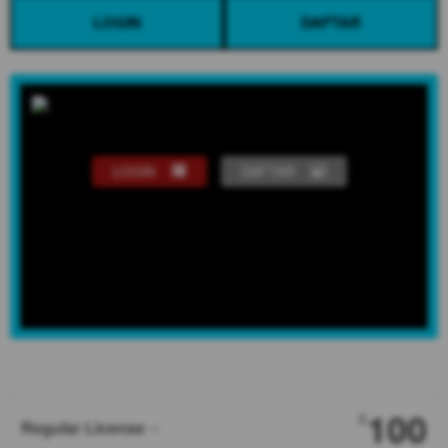
LOGIN
DAFTAR
LOGIN
DAFTAR
Show More
100
$
Regular License