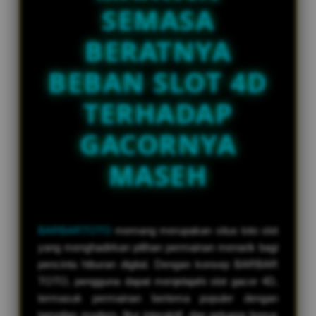
SEMASA
BERATNYA
BEBAN SLOT 4D
TERHADAP
GACORNYA
MASEH
BARBARTOTO
memang merupakan situs toto slot
yang menghadirkan pilihan permainan menarik bagi
pencinta hiburan digital. Dengan konsep BARBAR
TOTO, pengguna dapat menjelajahi slot gacor 4D,
termasuk permainan bertema populer dengan
tampilan modern, fitur interaktif, dan peluang bonus