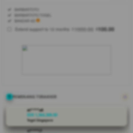
Regular
Included:
BARBARTOTO
License
Included:
BARBARTOTO TOGEL
SELECTED
Included:
BANDAR 4D
88
$
1000.00
100.00
Extend support to 12 months
$
$
BARBARTOTO
memang
merupakan
situs besar
yang cuma
modal main
toto slot dari
depo 10k bisa
merasakan
sensasi slot
4d yang paling
PEMENANG TERAKHIR
gacor dan
RTP Slot yang
at****a8
jitu dalam hal
IDR 1,364,368.00
Togel Singapore
gampang
maxwin.
vi****i7