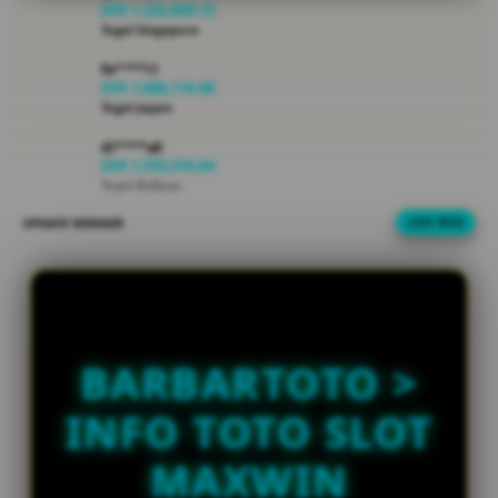
IDR 1,233,809.72
V
Togel Singapore
i
fe****i1
e
IDR 1,888,118.88
w
Togel Japan
l
i
di****a8
IDR 1,555,016.84
c
Togel Bulleye
e
n
UPDATE WINNER
LIVE FEED
ka****a0
s
IDR 1,107,264.04
e
Togel Sydney
d
ni****i8
e
IDR 933,861.10
t
Togel Bulleye
a
BARBARTOTO >
i
al****o5
IDR 2,064,461.52
l
INFO TOTO SLOT
Toto Macau
s
vi****a1
MAXWIN
IDR 680,363.02
Togel Japan