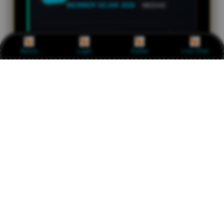
MEMBER SEJAK 2026
MEDAN
Pengalaman gue di BARBARTOTO sejauh
Bonus
Login
Daftar
Live Chat
ini seru banget karena selain dapet hiburan,
gue juga jadi lebih ngerti strategi slot 4D
dan akhirnya bisa nemuin momen gacor
yang sebelumnya susah banget didapetin.