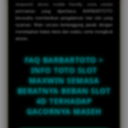
responsif, akses mobile friendly, serta variasi
permainan yang diperbarui, BARBARTOTO
berusaha memberikan pengalaman toto slot yang
nyaman. Main secara bertanggung jawab dengan
menetapkan batas dana dan waktu, serta mengikuti
aturan.
FAQ BARBARTOTO >
INFO TOTO SLOT
MAXWIN SEMASA
BERATNYA BEBAN SLOT
4D TERHADAP
GACORNYA MASEH