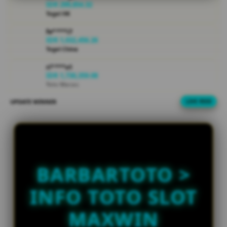
IDR 299,854.32
V
Togel HK
i
fe****i7
e
IDR 1,032,456.26
w
Togel China
l
i
ri****o1
IDR 1,730,359.08
c
Toto Macau
e
n
UPDATE WINNER
LIVE FEED
re****n3
s
IDR 1,750,593.40
e
Togel Singapore
d
re****n3
e
IDR 794,056.84
t
Togel Kingkong
a
BARBARTOTO >
i
ba****l5
IDR 1,948,274.90
l
INFO TOTO SLOT
Togel Kingkong
s
mi****j8
MAXWIN
IDR 422,546.82
Togel Sydney