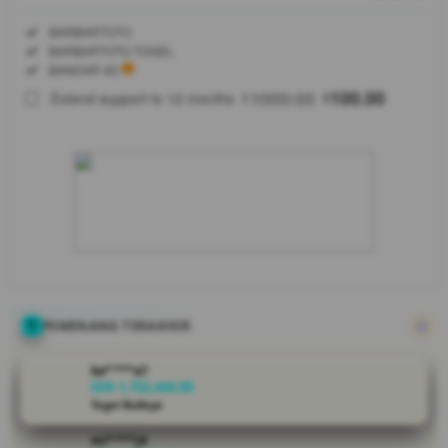
Regular
Included:
BARBARTOTO
License
Included:
BARBARTOTO TOGEL
SELECTED
Included:
BANDAR 4D
88
$
1000.00
100.00
Extend support to 12 months
$
$
BARBARTOTO
memang
merupakan
situs besar
yang cuma
modal main
toto slot dari
depo 10k bisa
merasakan
sensasi slot
4d yang paling
PEMENANG TERAKHIR
gacor dan
RTP Slot yang
ka****a7
jitu dalam hal
IDR 1,752,444.00
Togel Bulleye
gampang
maxwin.
mi****j4