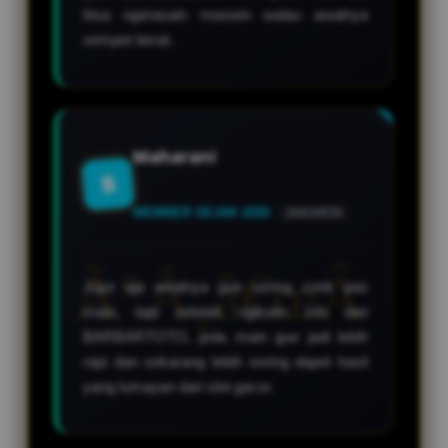
bisa ngerasain maxwin walau awalnya
sempet berat.
Maharani
S
MEMBER SEJAK 2026
JAKARTA
Jujur aja awalnya gue sering zonk pas
main, tapi setelah ngikutin info dari
BARBARTOTO, pola main gue jadi lebih
rapi dan sekarang lebih sering dapet hasil
yang lumayan dari slot gacor.