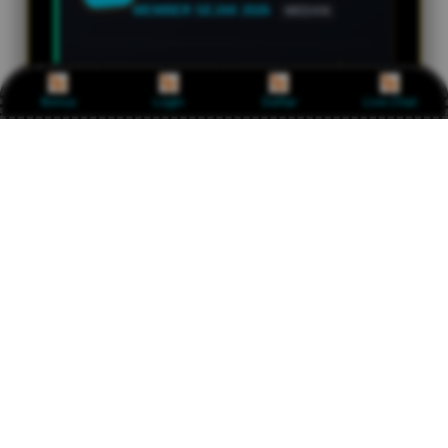
MEMBER SEJAK 2026
MEDAN
Pengalaman gue di BARBARTOTO sejauh
Bonus
Login
Daftar
Live Chat
ini seru banget karena selain dapet hiburan,
gue juga jadi lebih ngerti strategi slot 4D
dan akhirnya bisa nemuin momen gacor
yang sebelumnya susah banget didapetin.