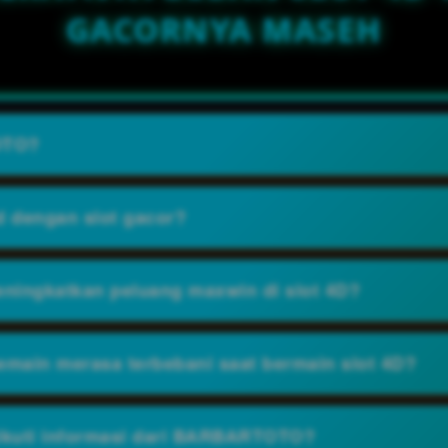
GACORNYA MASEH
OTO?
bawa info toto slot maxwin dengan cerita semasa bera
cor yang paling di idam-idamkan oleh setiap pemain toto s
 dengan slot gacor?
ilah yang digunakan pemain untuk menyebut mesin slot yang
n atau bonus dibandingkan slot lainnya.
ningkatkan peluang maxwin di slot 4D?
 ditingkatkan dengan mengatur modal secara bijak, mem
an, serta bermain di waktu yang dianggap lebih optimal.
main merasa terbebani saat bermain slot 4D?
an tidak selalu sesuai harapan, sehingga pemain seri
al saat mengejar kemenangan besar.
kuti informasi dari BARBARTOTO?