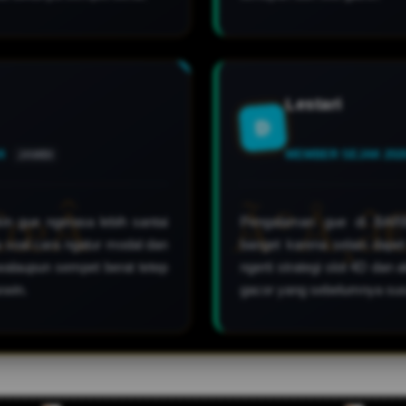
Lestari
D
24
MEMBER SEJAK 20
JAMBI
 gue ngerasa lebih santai
Pengalaman gue di BAR
 soal cara ngatur modal dan
banget karena selain dapet 
walaupun sempet berat tetep
ngerti strategi slot 4D da
xwin.
gacor yang sebelumnya susa