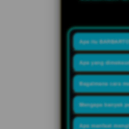
Apa itu BARBART
BARBARTOTO hadir mem
4d menghadapi slot ga
Apa yang dimaksud
Slot gacor adalah ist
memberikan kemenanga
Bagaimana cara me
Peluang maxwin dapat
memahami pola permain
Mengapa banyak pe
Karena hasil permain
emosional dan finansi
Apa manfaat mengi