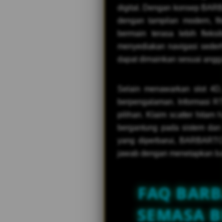
digital. Dengan konsep BARB
dengan tampilan modern, fi
bermain terasa lebih fle
menyediakan navigasi sederha
dapat dimainkan sesuai angga
Selain menawarkan slot 4
berpengalaman. Informasi R
pilihan. Klaim scatter hitam
bergantung pada sistem dan 
yang diperbarui, BARBARTO
jawab dengan menetapkan bat
FAQ BARB
SEMASA B