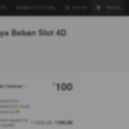
OTO
BARBAR TOTO TOGEL
DAFTAR
MASUK
ya Beban Slot 4D
100
$
ar License
88
lar License
$
SELECTED
luded:
RBARTOTO
luded:
ARTOTO memang merupakan situs
RBARTOTO TOGEL
luded:
NDAR 4D
r yang cuma modal main toto slot dari
 10k bisa merasakan sensasi slot 4d
tend support to
1000.00
100.00
$
$
 paling gacor dan RTP Slot yang jitu
 months