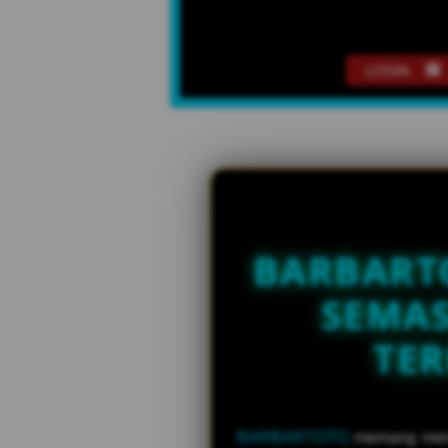
LOGIN
BARBART
SEMAS
TE
BARBARTOTO
memang merup