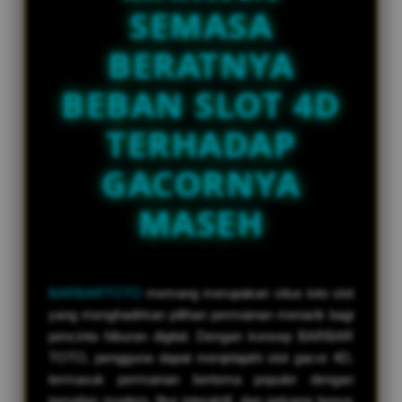
SEMASA
BERATNYA
BEBAN SLOT 4D
TERHADAP
GACORNYA
MASEH
BARBARTOTO
memang merupakan situs toto slot
yang menghadirkan pilihan permainan menarik bagi
pencinta hiburan digital. Dengan konsep BARBAR
TOTO, pengguna dapat menjelajahi slot gacor 4D,
termasuk permainan bertema populer dengan
tampilan modern, fitur interaktif, dan peluang bonus