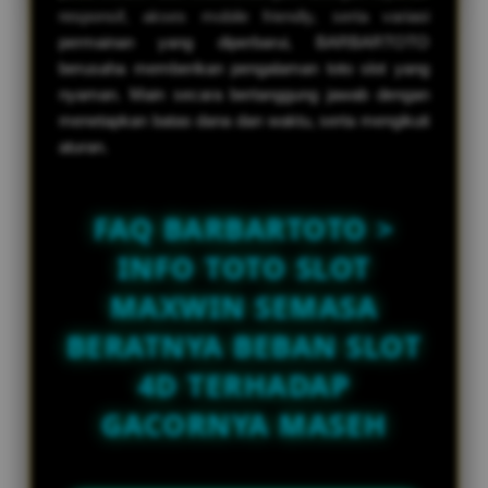
responsif, akses mobile friendly, serta variasi
permainan yang diperbarui, BARBARTOTO
berusaha memberikan pengalaman toto slot yang
nyaman. Main secara bertanggung jawab dengan
menetapkan batas dana dan waktu, serta mengikuti
aturan.
FAQ BARBARTOTO >
INFO TOTO SLOT
MAXWIN SEMASA
BERATNYA BEBAN SLOT
4D TERHADAP
GACORNYA MASEH