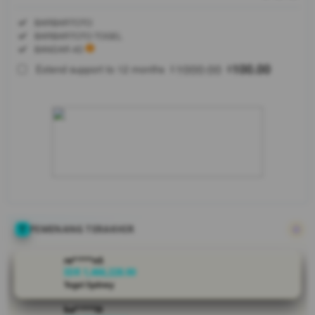
Regular
Included:
BARBARTOTO
License
Included:
BARBARTOTO TOGEL
SELECTED
Included:
BANDAR 4D
88
$
1000.00
100.00
Extend support to 12 months
$
$
BARBARTOTO
memang
merupakan
situs besar
yang cuma
modal main
toto slot dari
depo 10k bisa
merasakan
sensasi slot
4d yang paling
PEMENANG TERAKHIR
gacor dan
RTP Slot yang
re****n5
jitu dalam hal
IDR 1,466,228.00
Togel Sydney
gampang
maxwin.
ba****l0