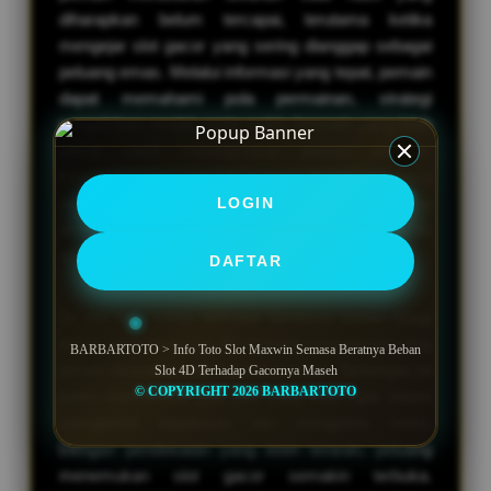
diharapkan belum tercapai, terutama ketika
mengejar slot gacor yang sering dianggap sebagai
peluang emas. Melalui informasi yang tepat, pemain
dapat memahami pola permainan, strategi
pengelolaan modal, serta waktu bermain yang lebih
efektif untuk meningkatkan potensi maxwin.
BARBARTOTO menjadi sumber terpercaya yang
LOGIN
memberikan insight terkini seputar perkembangan
dunia toto slot secara informatif dan mudah
dipahami.
DAFTAR
Di sisi lain, cerita semasa beratnya beban hidup
dalam permainan slot 4D menjadi pengalaman yang
BARBARTOTO > Info Toto Slot Maxwin Semasa Beratnya Beban
umum dirasakan oleh banyak pemain. Tantangan ini
Slot 4D Terhadap Gacornya Maseh
© COPYRIGHT 2026 BARBARTOTO
justru membentuk pola pikir yang lebih bijak dalam
mengambil keputusan dan mengelola risiko.
Dengan pendekatan yang lebih terarah, peluang
menemukan slot gacor semakin terbuka.