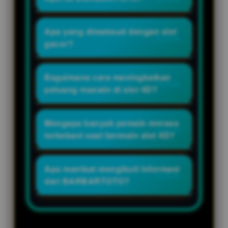
BARBARTOTO hadir membawa
info toto slot maxwin dengan
Apa yang dimaksud dengan slot
cerita semasa beratnya beban
gacor?
hidup slot 4d menghadapi slot
Slot gacor adalah istilah yang
gacor yang paling di idam-
digunakan pemain untuk
Bagaimana cara meningkatkan
idamkan oleh setiap pemain toto
menyebut mesin slot yang
peluang maxwin di slot 4D?
slot ya maseh.
dianggap lebih sering
Peluang maxwin dapat
memberikan kemenangan atau
ditingkatkan dengan mengatur
Mengapa banyak pemain merasa
bonus dibandingkan slot lainnya.
modal secara bijak, memilih game
terbebani saat bermain slot 4D?
yang tepat, memahami pola
Karena hasil permainan tidak
permainan, serta bermain di
selalu sesuai harapan, sehingga
Apa manfaat mengikuti informasi
waktu yang dianggap lebih
pemain sering menghadapi
dari BARBARTOTO?
optimal.
tekanan emosional dan finansial
Dengan mengikuti BARBARTOTO,
saat mengejar kemenangan besar.
pemain bisa mendapatkan
panduan, strategi, dan informasi