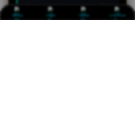
Pengalaman gue di BARBARTOTO sejauh
Bonus
Login
Daftar
Live Chat
ini seru banget karena selain dapet hiburan,
gue juga jadi lebih ngerti strategi slot 4D
dan akhirnya bisa nemuin momen gacor
yang sebelumnya susah banget didapetin.