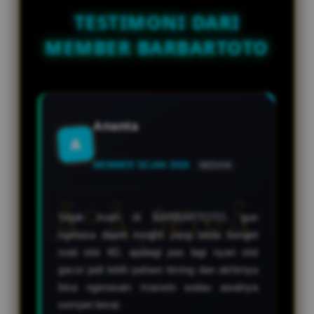
terbaru yang membantu mereka
TESTIMONI DARI
bermain lebih terarah, cerdas,
MEMBER BARBARTOTO
dan memiliki peluang lebih baik
dalam meraih kemenangan.
Ananta
A
MEMBER SEJAK 2026
MEDAN
Sejak main di BARBARTOTO, gue
ngerasa dapet insight yang beda banget
soal slot 4D, apalagi pas lagi nyari slot
gacor jadi lebih paham timing dan akhirnya
bisa ngerasain maxwin walau awalnya
sempet berat.