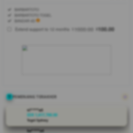
Regular
Included:
BARBARTOTO
License
Included:
BARBARTOTO TOGEL
SELECTED
Included:
BANDAR 4D
88
$
1000.00
100.00
Extend support to 12 months
$
$
BARBARTOTO
memang
merupakan
situs besar
yang cuma
modal main
toto slot dari
depo 10k bisa
merasakan
sensasi slot
4d yang paling
PEMENANG TERAKHIR
gacor dan
RTP Slot yang
vi****a3
jitu dalam hal
IDR 1,617,700.00
Togel Sydney
gampang
maxwin.
ka****a4