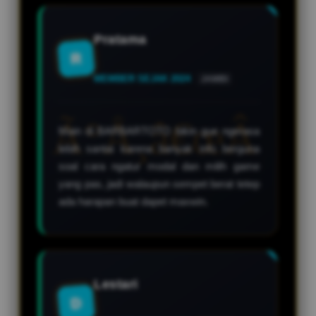
Pratama
R
MEMBER SEJAK 2024
JAMBI
Main di BARBARTOTO bikin gue ngerasa
lebih santai karena banyak info berguna
soal cara ngatur modal dan milih game
yang pas, jadi walaupun sempet berat tetep
ada harapan buat dapet maxwin.
Lestari
D