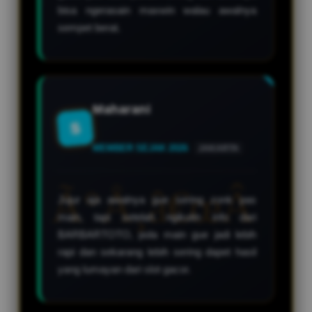
bisa ngerasain maxwin walau awalnya
sempet berat.
Maharani
S
MEMBER SEJAK 2026
JAKARTA
Jujur aja awalnya gue sering zonk pas
main, tapi setelah ngikutin info dari
BARBARTOTO, pola main gue jadi lebih
rapi dan sekarang lebih sering dapet hasil
yang lumayan dari slot gacor.