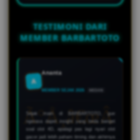
saat mengejar kemenangan besar.
pemain bisa mendapatkan
panduan, strategi, dan informasi
terbaru yang membantu mereka
TESTIMONI DARI
bermain lebih terarah, cerdas,
MEMBER BARBARTOTO
dan memiliki peluang lebih baik
dalam meraih kemenangan.
Ananta
A
MEMBER SEJAK 2026
MEDAN
Sejak main di BARBARTOTO, gue
ngerasa dapet insight yang beda banget
soal slot 4D, apalagi pas lagi nyari slot
gacor jadi lebih paham timing dan akhirnya