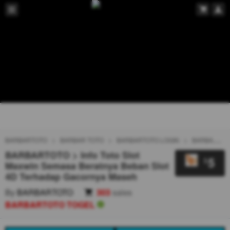
BARBARTOTO
BARBAR TOTO
BARBARTOTO LOGIN
BARBAR TOTO TOGEL
BARBARTOTO > Info Toto Slot
5
$
Maxwin Semasa Beratnya Beban Slot
4D Terhadap Gacornya Maseh
By
BARBARTOTO
303
sales
BARBARTOTO TOGEL