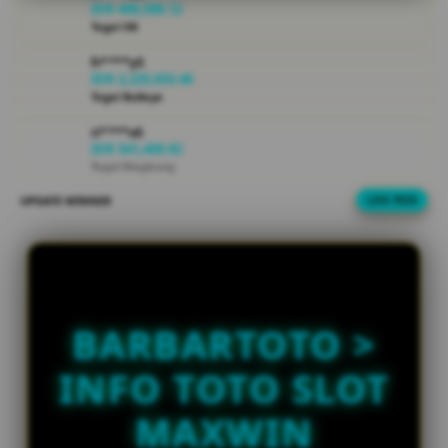
IDR 499,598.12
V
Togel HK
i
fr****y5
e
IDR 2,225,933.46
w
Togel Bulleye
l
i
ri****o5
IDR 541,409.92
c
Togel Kingkong
e
n
UPDATE WINNER
LIVE FEED
vi****i1
s
IDR 1,018,650.74
e
Togel Kingkong
d
al****o4
e
IDR 597,251.92
t
Togel Singapore
a
BARBARTOTO >
i
at****a2
IDR 665,997.44
l
INFO TOTO SLOT
Togel Sydney
s
fe****i6
MAXWIN
IDR 249,261.14
Togel HK