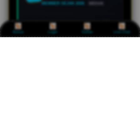
MEMBER SEJAK 2026
MEDAN
Pengalaman gue di BARBARTOTO sejauh
Bonus
Login
Daftar
Live Chat
ini seru banget karena selain dapet hiburan,
gue juga jadi lebih ngerti strategi slot 4D
dan akhirnya bisa nemuin momen gacor
yang sebelumnya susah banget didapetin.