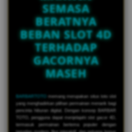
SEMASA
BERATNYA
BEBAN SLOT 4D
TERHADAP
GACORNYA
MASEH
BARBARTOTO
memang merupakan situs toto slot
yang menghadirkan pilihan permainan menarik bagi
pencinta hiburan digital. Dengan konsep BARBAR
TOTO, pengguna dapat menjelajahi slot gacor 4D,
termasuk permainan bertema populer dengan
tampilan modern, fitur interaktif, dan peluang bonus