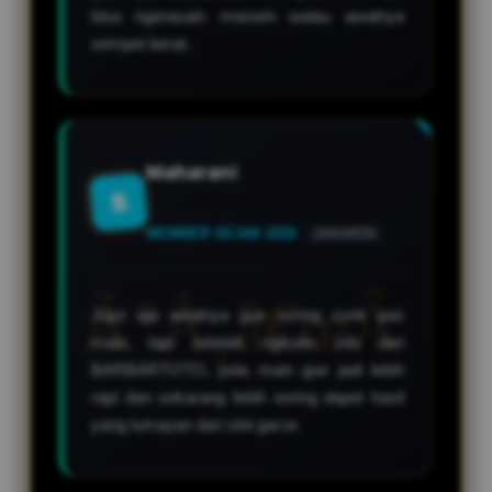
bisa ngerasain maxwin walau awalnya
sempet berat.
Maharani
S
MEMBER SEJAK 2026
JAKARTA
Jujur aja awalnya gue sering zonk pas
main, tapi setelah ngikutin info dari
BARBARTOTO, pola main gue jadi lebih
rapi dan sekarang lebih sering dapet hasil
yang lumayan dari slot gacor.