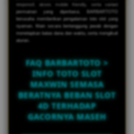
responsif, akses mobile friendly, serta variasi
permainan yang diperbarui, BARBARTOTO
berusaha memberikan pengalaman toto slot yang
nyaman. Main secara bertanggung jawab dengan
menetapkan batas dana dan waktu, serta mengikuti
aturan.
FAQ BARBARTOTO >
INFO TOTO SLOT
MAXWIN SEMASA
BERATNYA BEBAN SLOT
4D TERHADAP
GACORNYA MASEH