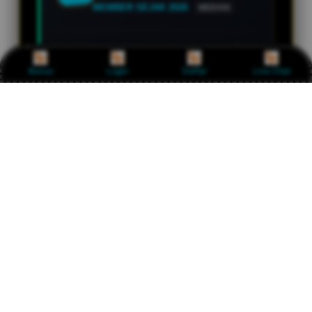
MEMBER SEJAK 2026
MEDAN
Pengalaman gue di BARBARTOTO sejauh
Bonus
Login
Daftar
Live Chat
ini seru banget karena selain dapet hiburan,
gue juga jadi lebih ngerti strategi slot 4D
dan akhirnya bisa nemuin momen gacor
yang sebelumnya susah banget didapetin.