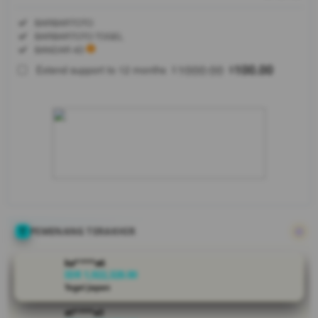
Regular
Included:
BARBARTOTO
License
Included:
BARBARTOTO TOGEL
SELECTED
Included:
BANDAR 4D
88
$
1000.00
100.00
Extend support to 12 months
$
$
BARBARTOTO
memang
merupakan
situs besar
yang cuma
modal main
toto slot dari
depo 10k bisa
merasakan
sensasi slot
4d yang paling
PEMENANG TERAKHIR
gacor dan
RTP Slot yang
ka****a6
jitu dalam hal
IDR 1,922,328.00
Togel Japan
gampang
maxwin.
at****a3