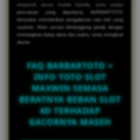
responsif, akses mobile friendly, serta variasi
permainan yang diperbarui, BARBARTOTO
berusaha memberikan pengalaman toto slot yang
nyaman. Main secara bertanggung jawab dengan
menetapkan batas dana dan waktu, serta mengikuti
aturan.
FAQ BARBARTOTO >
INFO TOTO SLOT
MAXWIN SEMASA
BERATNYA BEBAN SLOT
4D TERHADAP
GACORNYA MASEH