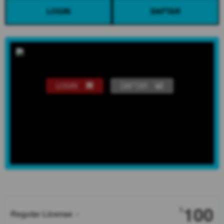
LOGIN
DAFTAR
LOGIN
DAFTAR
Show More
100
$
Regular License