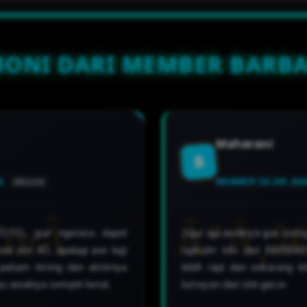
BARTOTO, pemain bisa mendapatkan panduan, strategi, 
 bermain lebih terarah, cerdas, dan memiliki peluang le
MONI DARI MEMBER BARB
Maharani
S
26
MEMBER SEJAK 20
MEDAN
OTO, gue ngerasa dapet
Jujur aja awalnya gue serin
al slot 4D, apalagi pas lagi
ngikutin info dari BARBA
h paham timing dan akhirnya
lebih rapi dan sekarang le
au awalnya sempet berat.
lumayan dari slot gacor.