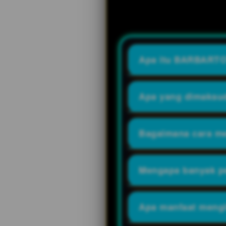
Apa itu BARBART
BARBARTOTO hadir mem
4d menghadapi slot ga
Apa yang dimaksud
Slot gacor adalah ist
memberikan kemenanga
Bagaimana cara me
Peluang maxwin dapat
memahami pola permain
Mengapa banyak pe
Karena hasil permain
emosional dan finansi
Apa manfaat mengi