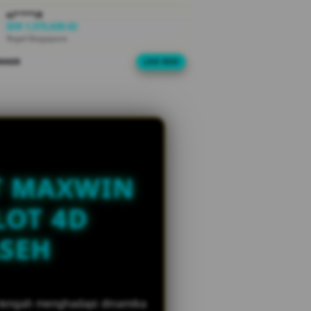
ni****i9
IDR 1,575,639.02
Togel Singapore
INNER
LIVE FEED
ka****a0
IDR 1,675,922.56
Togel Singapore
bi****a5
IDR 2,030,827.58
Togel Singapore
at****a1
IDR 1,260,421.18
T MAXWIN
Toto Macau
LOT 4D
vi****i8
IDR 302,197.06
Togel Bulleye
SEH
 tengah menghadapi dinamika