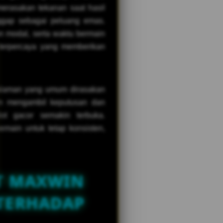
erasakan tekanan saat hasil
nggap sebagai peluang emas.
n modal, serta waktu bermain
terpercaya yang memberikan
galaman yang umum dirasakan
lam mengambil keputusan dan
ot gacor semakin terbuka.
emain untuk tetap konsisten,
OT MAXWIN
 TERHADAP