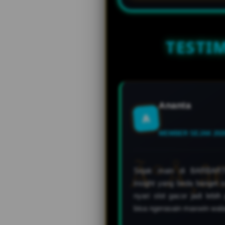
Dengan mengikuti BAR
yang membantu mereka
kemenangan.
TESTI
Ananta
A
MEMBER SEJAK 20
Sejak main di BARBART
insight yang beda banget so
nyari slot gacor jadi lebi
bisa ngerasain maxwin wal