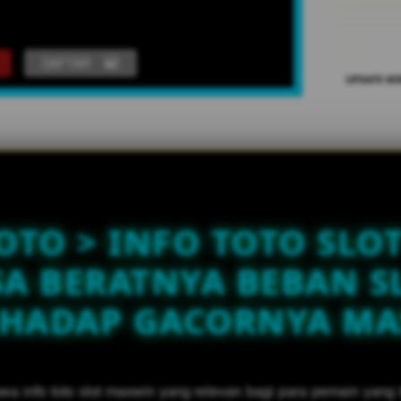
DAFTAR
UPDATE W
OTO > INFO TOTO SLO
A BERATNYA BEBAN S
RHADAP GACORNYA MA
a info toto slot maxwin yang relevan bagi para pemain yang