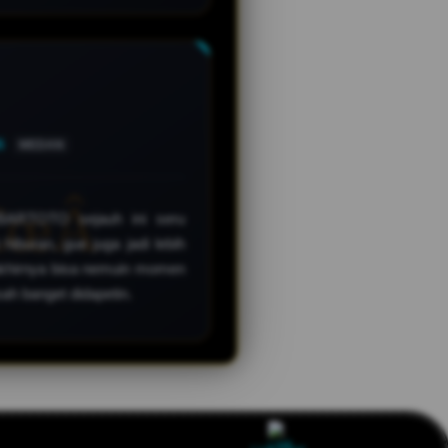
26
MEDAN
BARTOTO sejauh ini seru
hiburan, gue juga jadi lebih
n akhirnya bisa nemuin momen
h banget didapetin.