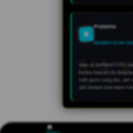
Pratama
R
MEMBER SEJAK 20
Main di BARBARTOTO bikin
karena banyak info berguna
milih game yang pas, jadi 
ada harapan buat dapet ma