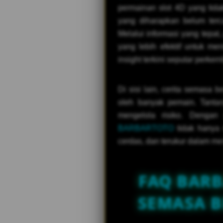
permainan slot 4D yang tid
yang diharapkan belum terc
Melalui informasi yang tepa
yang lebih efektif untuk 
insight terkini seputar perke
Di sisi lain, cerita semas
oleh banyak pemain. Tantan
mengelola risiko. Dengan
BARBARTOTO
tidak hanya 
cerdas, dan terukur dalam me
FAQ BARB
SEMASA B