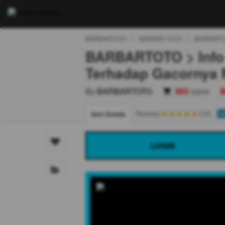
BARBARTOTO
BARBAR TOTO
BARBARTO
BARBARTOTO > Info 
Terhadap Gacornya
By
BARBARTOTO
303
sales
5.00
Reviews
5.00
Item Details
30
stars
LOGIN