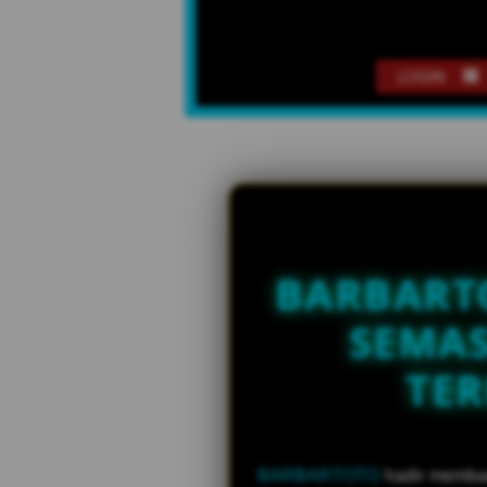
LOGIN
BARBART
SEMAS
TE
BARBARTOTO
hadir membaw