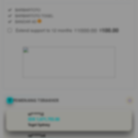
Regular
Included:
BARBARTOTO
License
Included:
BARBARTOTO TOGEL
SELECTED
Included:
BANDAR 4D
88
$
1000.00
100.00
Extend support to 12 months
$
$
BARBARTOTO
memang
merupakan
situs besar
yang cuma
modal main
toto slot dari
depo 10k bisa
merasakan
sensasi slot
4d yang paling
PEMENANG TERAKHIR
gacor dan
RTP Slot yang
vi****i2
jitu dalam hal
IDR 1,671,755.00
Togel Sydney
gampang
maxwin.
ra****n4