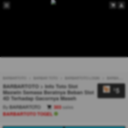
BARBARTOTO
BARBAR TOTO
BARBARTOTO LOGIN
BARBAR TOTO TOGEL
BARBARTOTO > Info Toto Slot
5
$
Maxwin Semasa Beratnya Beban Slot
4D Terhadap Gacornya Maseh
By
BARBARTOTO
303
sales
BARBARTOTO TOGEL