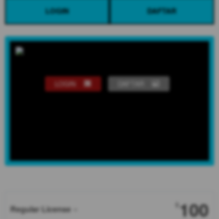
LOGIN
DAFTAR
LOGIN
DAFTAR
Show More
100
$
Regular License