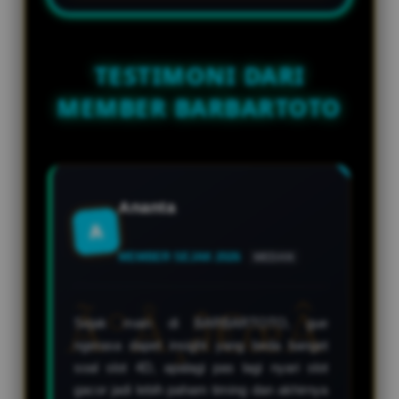
saat mengejar kemenangan besar.
pemain bisa mendapatkan
panduan, strategi, dan informasi
terbaru yang membantu mereka
TESTIMONI DARI
bermain lebih terarah, cerdas,
MEMBER BARBARTOTO
dan memiliki peluang lebih baik
dalam meraih kemenangan.
Ananta
A
MEMBER SEJAK 2026
MEDAN
Sejak main di BARBARTOTO, gue
ngerasa dapet insight yang beda banget
soal slot 4D, apalagi pas lagi nyari slot
gacor jadi lebih paham timing dan akhirnya