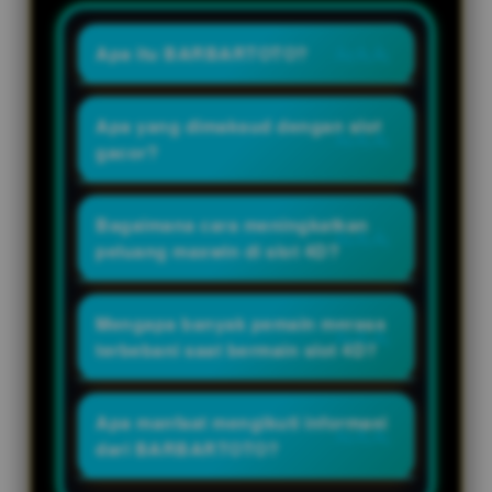
Apa itu BARBARTOTO?
BARBARTOTO hadir membawa
info toto slot maxwin dengan
Apa yang dimaksud dengan slot
cerita semasa beratnya beban
gacor?
hidup slot 4d menghadapi slot
Slot gacor adalah istilah yang
gacor yang paling di idam-
digunakan pemain untuk
Bagaimana cara meningkatkan
idamkan oleh setiap pemain toto
menyebut mesin slot yang
peluang maxwin di slot 4D?
slot ya maseh.
dianggap lebih sering
Peluang maxwin dapat
memberikan kemenangan atau
ditingkatkan dengan mengatur
Mengapa banyak pemain merasa
bonus dibandingkan slot lainnya.
modal secara bijak, memilih game
terbebani saat bermain slot 4D?
yang tepat, memahami pola
Karena hasil permainan tidak
permainan, serta bermain di
selalu sesuai harapan, sehingga
Apa manfaat mengikuti informasi
waktu yang dianggap lebih
pemain sering menghadapi
dari BARBARTOTO?
optimal.
tekanan emosional dan finansial
Dengan mengikuti BARBARTOTO,