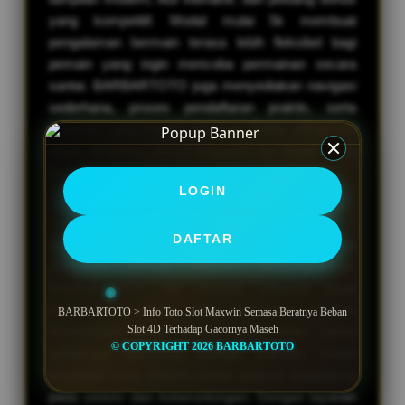
yang kompetitif. Modal mulai 5k membuat
pengalaman bermain terasa lebih fleksibel bagi
pemain yang ingin mencoba permainan secara
santai. BARBARTOTO juga menyediakan navigasi
sederhana, proses pendaftaran praktis, serta
informasi yang mudah dipahami. Setiap pilihan slot
dapat dimainkan sesuai anggaran dan batas waktu
tersedia.
LOGIN
Selain menawarkan slot 4D,
BARBARTOTO
DAFTAR
menghadirkan slot maxwin modal 5k untuk
pengguna pemula maupun berpengalaman.
Informasi RTP slot menjadi referensi untuk
memahami karakter setiap permainan sebelum
BARBARTOTO > Info Toto Slot Maxwin Semasa Beratnya Beban
Slot 4D Terhadap Gacornya Maseh
menentukan pilihan. Klaim scatter hitam harian
© COPYRIGHT 2026 BARBARTOTO
sebaiknya dipandang sebagai promosi, bukan
kepastian hasil, karena setiap putaran bergantung
pada sistem dan keberuntungan. Dengan layanan