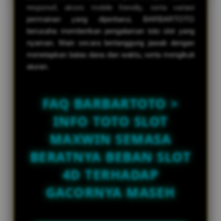
responsif, akses mobile friendly, serta variasi
permainan yang diperbarui, BARBARTOTO
berusaha memberikan pengalaman toto slot yang
nyaman. Main secara bertanggung jawab dengan
menetapkan batas dana dan waktu, serta mengikuti
aturan.
FAQ BARBARTOTO >
INFO TOTO SLOT
MAXWIN SEMASA
BERATNYA BEBAN SLOT
4D TERHADAP
GACORNYA MASEH