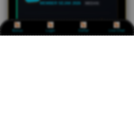
MEMBER SEJAK 2026
MEDAN
Pengalaman gue di BARBARTOTO sejauh
Bonus
Login
Daftar
Live Chat
ini seru banget karena selain dapet hiburan,
gue juga jadi lebih ngerti strategi slot 4D
dan akhirnya bisa nemuin momen gacor
yang sebelumnya susah banget didapetin.