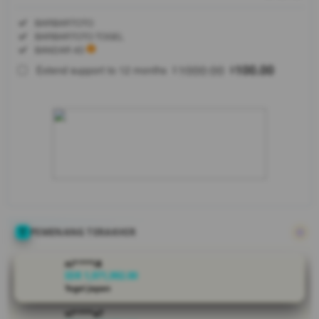
Regular
Included:
BARBARTOTO
License
Included:
BARBARTOTO TOGEL
SELECTED
Included:
BANDAR 4D
88
$
1000.00
100.00
Extend support to 12 months
$
$
BARBARTOTO
memang
merupakan
situs besar
yang cuma
modal main
toto slot dari
depo 10k bisa
merasakan
sensasi slot
4d yang paling
PEMENANG TERAKHIR
gacor dan
RTP Slot yang
ni****i8
jitu dalam hal
IDR 1,971,992.00
Togel Japan
gampang
maxwin.
vi****a7