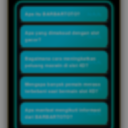
Apa itu BARBARTOTO?
BARBARTOTO hadir membawa
info toto slot maxwin dengan
Apa yang dimaksud dengan slot
cerita semasa beratnya beban
gacor?
hidup slot 4d menghadapi slot
Slot gacor adalah istilah yang
gacor yang paling di idam-
digunakan pemain untuk
Bagaimana cara meningkatkan
idamkan oleh setiap pemain toto
menyebut mesin slot yang
peluang maxwin di slot 4D?
slot ya maseh.
dianggap lebih sering
Peluang maxwin dapat
memberikan kemenangan atau
ditingkatkan dengan mengatur
Mengapa banyak pemain merasa
bonus dibandingkan slot lainnya.
modal secara bijak, memilih game
terbebani saat bermain slot 4D?
yang tepat, memahami pola
Karena hasil permainan tidak
permainan, serta bermain di
selalu sesuai harapan, sehingga
Apa manfaat mengikuti informasi
waktu yang dianggap lebih
pemain sering menghadapi
dari BARBARTOTO?
optimal.
tekanan emosional dan finansial
Dengan mengikuti BARBARTOTO,