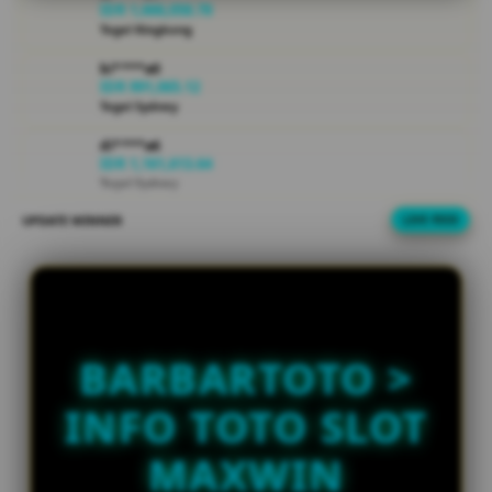
IDR 1,666,058.78
V
Togel Kingkong
i
bi****a0
e
IDR 991,065.12
w
Togel Sydney
l
i
di****a6
IDR 1,161,613.64
c
Togel Sydney
e
n
UPDATE WINNER
LIVE FEED
vi****i0
s
IDR 1,330,331.10
e
Togel Bulleye
d
di****a6
e
IDR 1,472,117.30
t
Togel Sydney
a
BARBARTOTO >
i
fr****y1
IDR 1,057,486.76
l
INFO TOTO SLOT
Togel Singapore
s
ni****i5
MAXWIN
IDR 1,519,373.08
Togel HK