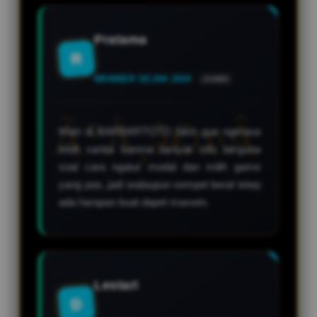
Pratama
R
MEMBER SEJAK 2024
JAMBI
Main di BARBARTOTO bikin gue ngerasa
lebih santai karena banyak info berguna
soal cara ngatur modal dan milih game
yang pas, jadi walaupun sempet berat tetep
ada harapan buat dapet maxwin.
Lestari
D