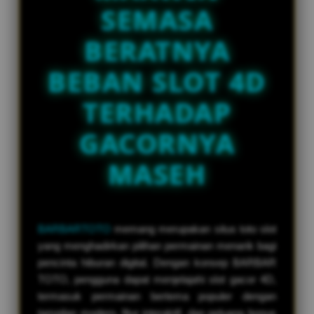
SEMASA
BERATNYA
BEBAN SLOT 4D
TERHADAP
GACORNYA
MASEH
BARBARTOTO
memang merupakan situs toto slot
yang menghadirkan pilihan permainan menarik bagi
pencinta hiburan digital. Dengan konsep BARBAR
TOTO, pengguna dapat menjelajahi slot gacor 4D,
termasuk permainan bertema populer dengan
tampilan modern, fitur interaktif, dan peluang bonus