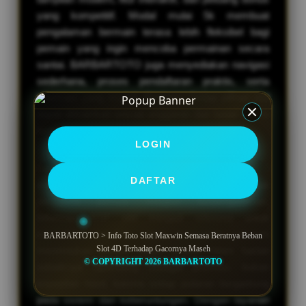
yang kompetitif. Modal mulai 5k membuat
pengalaman bermain terasa lebih fleksibel bagi
pemain yang ingin mencoba permainan secara
santai. BARBARTOTO juga menyediakan navigasi
sederhana, proses pendaftaran praktis, serta
informasi yang mudah dipahami. Setiap pilihan slot
dapat dimainkan sesuai anggaran dan batas waktu
tersedia.
LOGIN
Selain menawarkan slot 4D,
BARBARTOTO
DAFTAR
menghadirkan slot maxwin modal 5k untuk
pengguna pemula maupun berpengalaman.
Informasi RTP slot menjadi referensi untuk
memahami karakter setiap permainan sebelum
BARBARTOTO > Info Toto Slot Maxwin Semasa Beratnya Beban
Slot 4D Terhadap Gacornya Maseh
menentukan pilihan. Klaim scatter hitam harian
© COPYRIGHT 2026 BARBARTOTO
sebaiknya dipandang sebagai promosi, bukan
kepastian hasil, karena setiap putaran bergantung
pada sistem dan keberuntungan. Dengan layanan