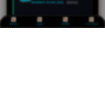
MEMBER SEJAK 2026
MEDAN
Pengalaman gue di BARBARTOTO sejauh
Bonus
Login
Daftar
Live Chat
ini seru banget karena selain dapet hiburan,
gue juga jadi lebih ngerti strategi slot 4D
dan akhirnya bisa nemuin momen gacor
yang sebelumnya susah banget didapetin.