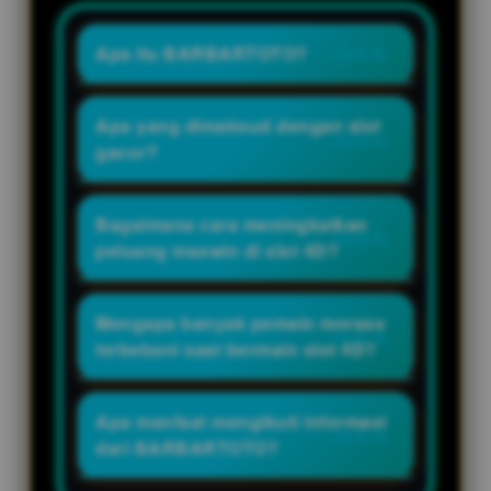
Apa itu BARBARTOTO?
BARBARTOTO hadir membawa
info toto slot maxwin dengan
Apa yang dimaksud dengan slot
cerita semasa beratnya beban
gacor?
hidup slot 4d menghadapi slot
Slot gacor adalah istilah yang
gacor yang paling di idam-
digunakan pemain untuk
Bagaimana cara meningkatkan
idamkan oleh setiap pemain toto
menyebut mesin slot yang
peluang maxwin di slot 4D?
slot ya maseh.
dianggap lebih sering
Peluang maxwin dapat
memberikan kemenangan atau
ditingkatkan dengan mengatur
Mengapa banyak pemain merasa
bonus dibandingkan slot lainnya.
modal secara bijak, memilih game
terbebani saat bermain slot 4D?
yang tepat, memahami pola
Karena hasil permainan tidak
permainan, serta bermain di
selalu sesuai harapan, sehingga
Apa manfaat mengikuti informasi
waktu yang dianggap lebih
pemain sering menghadapi
dari BARBARTOTO?
optimal.
tekanan emosional dan finansial
Dengan mengikuti BARBARTOTO,