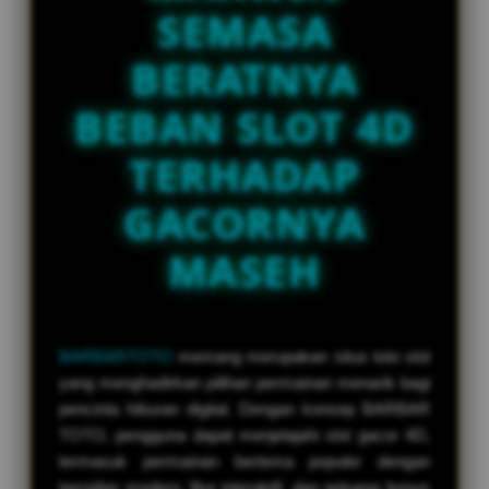
SEMASA
BERATNYA
BEBAN SLOT 4D
TERHADAP
GACORNYA
MASEH
BARBARTOTO
memang merupakan situs toto slot
yang menghadirkan pilihan permainan menarik bagi
pencinta hiburan digital. Dengan konsep BARBAR
TOTO, pengguna dapat menjelajahi slot gacor 4D,
termasuk permainan bertema populer dengan
tampilan modern, fitur interaktif, dan peluang bonus