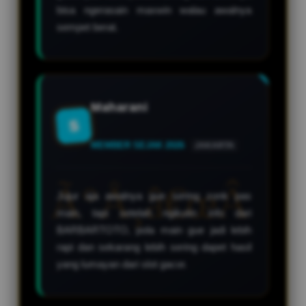
bisa ngerasain maxwin walau awalnya
sempet berat.
Maharani
S
MEMBER SEJAK 2026
JAKARTA
Jujur aja awalnya gue sering zonk pas
main, tapi setelah ngikutin info dari
BARBARTOTO, pola main gue jadi lebih
rapi dan sekarang lebih sering dapet hasil
yang lumayan dari slot gacor.