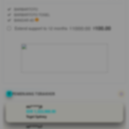
Regular
Included:
BARBARTOTO
License
Included:
BARBARTOTO TOGEL
SELECTED
Included:
BANDAR 4D
88
$
1000.00
100.00
Extend support to 12 months
$
$
BARBARTOTO
memang
merupakan
situs besar
yang cuma
modal main
toto slot dari
depo 10k bisa
merasakan
sensasi slot
4d yang paling
PEMENANG TERAKHIR
gacor dan
RTP Slot yang
mi****j0
jitu dalam hal
IDR 1,323,068.00
Togel Sydney
gampang
maxwin.
re****n7