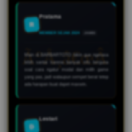
Pratama
R
MEMBER SEJAK 2024
JAMBI
Main di BARBARTOTO bikin gue ngerasa
lebih santai karena banyak info berguna
soal cara ngatur modal dan milih game
yang pas, jadi walaupun sempet berat tetep
ada harapan buat dapet maxwin.
Lestari
D