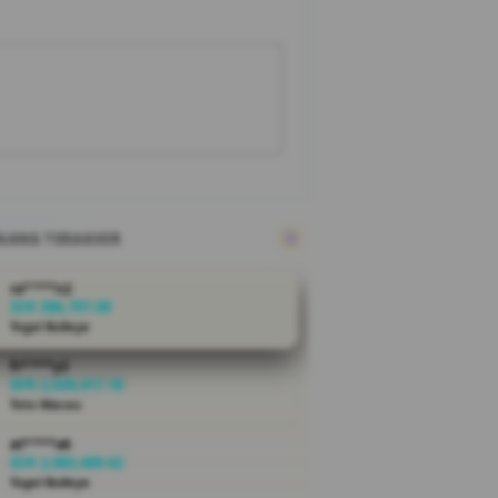
m hal gampang maxwin.
NANG TERAKHIR
ra****n2
IDR 386,707.00
Togel Bulleye
fr****y2
IDR 2,029,417.18
Toto Macau
at****a6
IDR 2,083,489.62
Togel Bulleye