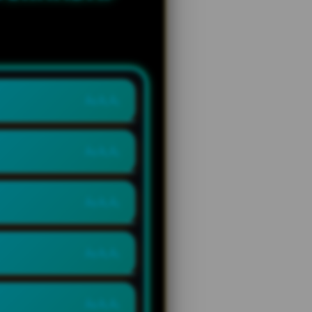
tnya beban hidup slot
lot ya maseh.
 dianggap lebih sering
ilih game yang tepat,
ng menghadapi tekanan