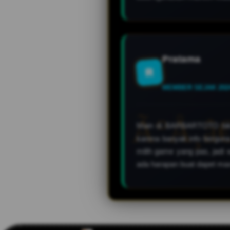
Pratama
R
MEMBER SEJAK 20
Main di BARBARTOTO bikin
karena banyak info berguna
milih game yang pas, jadi 
ada harapan buat dapet ma