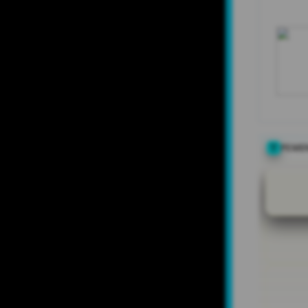
dala
V
i
e
w
l
i
c
e
PEME
n
s
e
d
e
t
a
i
l
s