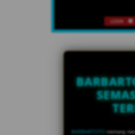
LOGIN
BARBART
SEMAS
TE
BARBARTOTO
memang merup