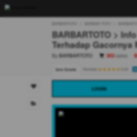
BARBARTOTO
BARBAR TOTO
BARBARTO
BARBARTOTO > Info 
Terhadap Gacornya
By
BARBARTOTO
303
sales
5.00
Reviews
5.00
Item Details
30
stars
LOGIN