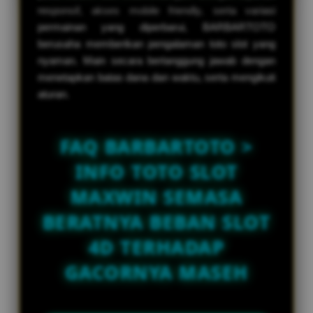
responsif, akses mobile friendly, serta variasi
permainan yang diperbarui, BARBARTOTO
berusaha memberikan pengalaman toto slot yang
nyaman. Main secara bertanggung jawab dengan
menetapkan batas dana dan waktu, serta mengikuti
aturan.
FAQ BARBARTOTO >
INFO TOTO SLOT
MAXWIN SEMASA
BERATNYA BEBAN SLOT
4D TERHADAP
GACORNYA MASEH