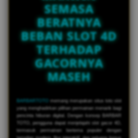
SEMASA
BERATNYA
BEBAN SLOT 4D
TERHADAP
GACORNYA
MASEH
BARBARTOTO
memang merupakan situs toto slot
yang menghadirkan pilihan permainan menarik bagi
pencinta hiburan digital. Dengan konsep BARBAR
TOTO, pengguna dapat menjelajahi slot gacor 4D,
termasuk permainan bertema populer dengan
tampilan modern, fitur interaktif, dan peluang bonus