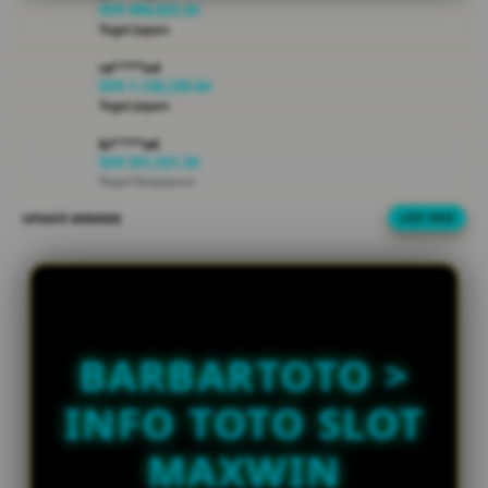
IDR 490,923.34
V
Togel Japan
i
ra****n4
e
IDR 1,126,230.64
w
Togel Japan
l
i
bi****a4
IDR 551,521.34
c
Togel Singapore
e
n
UPDATE WINNER
LIVE FEED
fe****i8
s
IDR 546,351.24
e
Togel Japan
d
fe****i7
e
IDR 1,590,745.88
t
Togel Bulleye
a
BARBARTOTO >
i
vi****a6
IDR 1,685,141.00
l
INFO TOTO SLOT
Toto Macau
s
re****n3
MAXWIN
IDR 226,691.46
Togel Japan