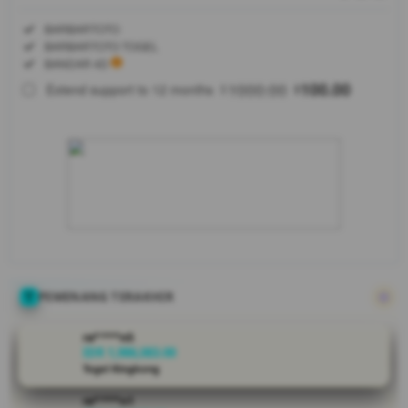
Regular
Included:
BARBARTOTO
License
Included:
BARBARTOTO TOGEL
SELECTED
Included:
BANDAR 4D
88
$
1000.00
100.00
Extend support to 12 months
$
$
BARBARTOTO
memang
merupakan
situs besar
yang cuma
modal main
toto slot dari
depo 10k bisa
merasakan
sensasi slot
4d yang paling
PEMENANG TERAKHIR
gacor dan
RTP Slot yang
ra****n5
jitu dalam hal
IDR 1,986,083.00
Togel Kingkong
gampang
maxwin.
re****n1