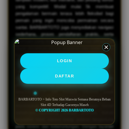
yang kompetitif. Modal mulai 5k membuat
pengalaman bermain terasa lebih fleksibel bagi
pemain yang ingin mencoba permainan secara
santai. BARBARTOTO juga menyediakan navigasi
sederhana, proses pendaftaran praktis, serta
informasi yang mudah dipahami. Setiap pilihan slot
dapat dimainkan sesuai anggaran dan batas waktu
tersedia.
LOGIN
Selain menawarkan slot 4D,
BARBARTOTO
DAFTAR
menghadirkan slot maxwin modal 5k untuk
pengguna pemula maupun berpengalaman.
Informasi RTP slot menjadi referensi untuk
memahami karakter setiap permainan sebelum
BARBARTOTO > Info Toto Slot Maxwin Semasa Beratnya Beban
Slot 4D Terhadap Gacornya Maseh
menentukan pilihan. Klaim scatter hitam harian
© COPYRIGHT 2026 BARBARTOTO
sebaiknya dipandang sebagai promosi, bukan
kepastian hasil, karena setiap putaran bergantung
pada sistem dan keberuntungan. Dengan layanan