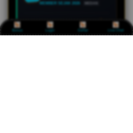
MEMBER SEJAK 2026
MEDAN
Pengalaman gue di BARBARTOTO sejauh
Bonus
Login
Daftar
Live Chat
ini seru banget karena selain dapet hiburan,
gue juga jadi lebih ngerti strategi slot 4D
dan akhirnya bisa nemuin momen gacor
yang sebelumnya susah banget didapetin.