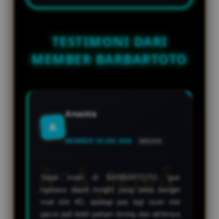
saat mengejar kemenangan besar.
pemain bisa mendapatkan
panduan, strategi, dan informasi
terbaru yang membantu mereka
TESTIMONI DARI
bermain lebih terarah, cerdas,
MEMBER BARBARTOTO
dan memiliki peluang lebih baik
dalam meraih kemenangan.
Ananta
A
MEMBER SEJAK 2026
MEDAN
Sejak main di BARBARTOTO, gue
ngerasa dapet insight yang beda banget
soal slot 4D, apalagi pas lagi nyari slot
gacor jadi lebih paham timing dan akhirnya