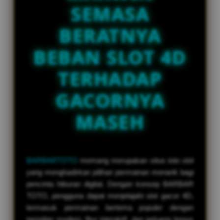
SEMASA
BERATNYA
BEBAN SLOT 4D
TERHADAP
GACORNYA
MASEH
BARBARTOTO
memang merupakan situs toto slot
yang menghadirkan pilihan permainan menarik bagi
pencinta hiburan digital. Dengan konsep BARBAR
TOTO, pengguna dapat menjelajahi slot gacor 4D,
termasuk permainan bertema populer dengan
tampilan modern, fitur interaktif, dan peluang bonus