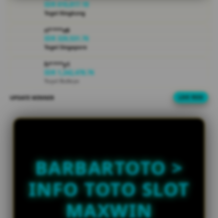
IDR 610,817.18
V
Togel Kingkong
i
ri****o9
e
IDR 329,531.76
w
Togel Singapore
l
i
fr****y1
IDR 1,242,478.76
c
Togel Bulleye
e
n
UPDATE WINNER
LIVE FEED
fr****y6
s
IDR 1,238,705.94
e
Togel China
d
ni****i7
e
IDR 771,743.00
t
Toto Macau
a
BARBARTOTO >
i
vi****i8
IDR 1,287,003.94
l
INFO TOTO SLOT
Togel HK
s
fr****y0
MAXWIN
IDR 1,025,293.56
Togel China