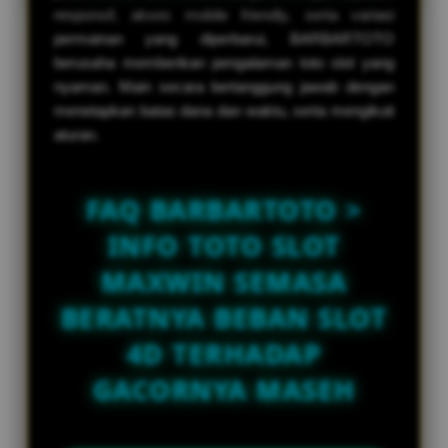
responsif, akses mobile friendly, serta variasi
permainan yang diperbarui, BARBARTOTO
berusaha memberikan pengalaman toto slot yang
nyaman. Main secara bertanggung jawab dengan
menetapkan batas dana dan waktu, serta mengikuti
aturan.
FAQ BARBARTOTO >
INFO TOTO SLOT
MAXWIN SEMASA
BERATNYA BEBAN SLOT
4D TERHADAP
GACORNYA MASEH