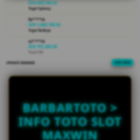
IDR 695,796.24
V
Togel Sydney
i
fe****i4
e
IDR 1,880,799.56
w
Togel Bulleye
l
i
ni****i4
IDR 701,300.90
c
Togel HK
e
n
UPDATE WINNER
LIVE FEED
al****o2
s
IDR 201,689.66
e
Togel Bulleye
d
bi****a2
e
IDR 1,682,227.54
t
Togel Singapore
a
BARBARTOTO >
i
ri****o6
IDR 1,080,264.72
l
INFO TOTO SLOT
Togel Sydney
s
at****a0
MAXWIN
IDR 1,000,400.00
Togel Japan