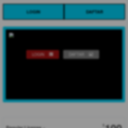
LOGIN
DAFTAR
LOGIN
DAFTAR
Show More
100
$
Regular License