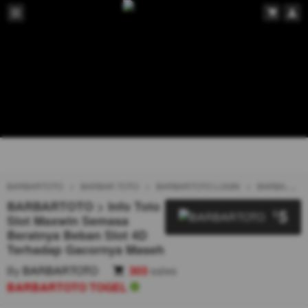
BARBARTOTO
BARBAR TOTO
BARBARTOTO LOGIN
BARBAR TOTO TOGEL
BARBARTOTO > Info Toto
5
$
Slot Maxwin Semasa
Beratnya Beban Slot 4D
Terhadap Gacornya Maseh
By
BARBARTOTO
303
sales
BARBARTOTO TOGEL