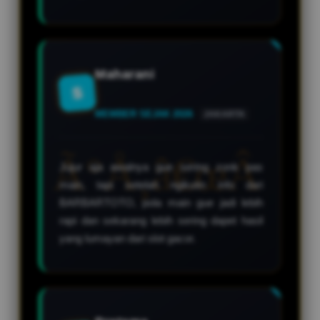
Maharani
S
MEMBER SEJAK 2026
JAKARTA
Jujur aja awalnya gue sering zonk pas
main, tapi setelah ngikutin info dari
BARBARTOTO, pola main gue jadi lebih
rapi dan sekarang lebih sering dapet hasil
yang lumayan dari slot gacor.