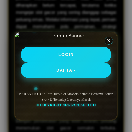
diharapkan belum tercapai, terutama ketika
mengejar slot gacor yang sering dianggap sebagai
peluang emas. Melalui informasi yang tepat, pemain
dapat memahami pola permainan, strategi
pengelolaan modal, serta waktu bermain yang lebih
efektif untuk meningkatkan potensi maxwin.
BARBARTOTO menjadi sumber terpercaya yang
LOGIN
memberikan insight terkini seputar perkembangan
dunia toto slot secara informatif dan mudah
dipahami.
DAFTAR
Di sisi lain, cerita semasa beratnya beban hidup
dalam permainan slot 4D menjadi pengalaman yang
BARBARTOTO > Info Toto Slot Maxwin Semasa Beratnya Beban
umum dirasakan oleh banyak pemain. Tantangan ini
Slot 4D Terhadap Gacornya Maseh
© COPYRIGHT 2026 BARBARTOTO
justru membentuk pola pikir yang lebih bijak dalam
mengambil keputusan dan mengelola risiko.
Dengan pendekatan yang lebih terarah, peluang
menemukan slot gacor semakin terbuka.