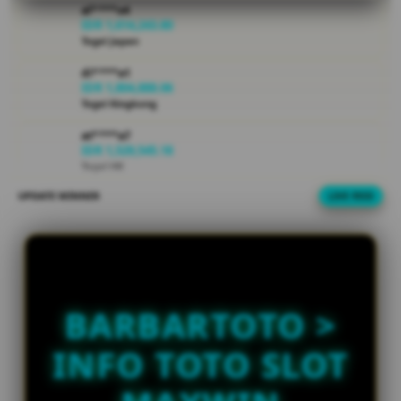
al****o4
slot ya maseh.
IDR 1,614,243.80
Togel Japan
V
di****a1
i
IDR 1,804,888.06
e
Togel Kingkong
w
l
at****a7
IDR 1,529,545.18
i
Togel HK
c
e
UPDATE WINNER
LIVE FEED
vi****a2
n
IDR 1,582,748.42
s
Togel Japan
e
al****o2
d
IDR 771,314.96
e
Togel China
t
BARBARTOTO >
a
re****n2
IDR 1,966,121.38
i
INFO TOTO SLOT
Togel China
l
s
al****o9
IDR 742,150.02