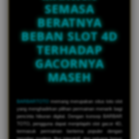
SEMASA
BERATNYA
BEBAN SLOT 4D
TERHADAP
GACORNYA
MASEH
BARBARTOTO
memang merupakan situs toto slot
yang menghadirkan pilihan permainan menarik bagi
pencinta hiburan digital. Dengan konsep BARBAR
TOTO, pengguna dapat menjelajahi slot gacor 4D,
termasuk permainan bertema populer dengan
tampilan modern, fitur interaktif, dan peluang bonus