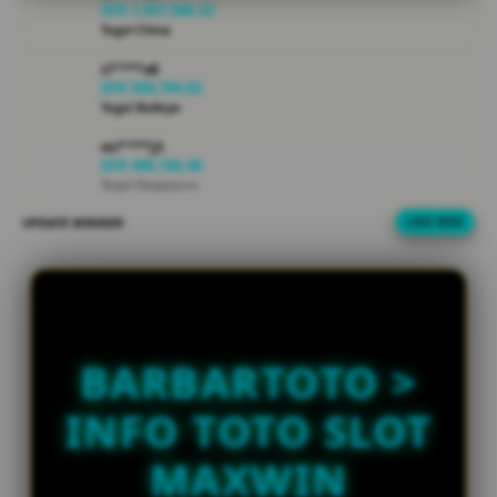
IDR 1,957,566.32
V
Togel China
i
ri****o8
e
IDR 509,794.82
w
Togel Bulleye
l
i
mi****j3
IDR 490,166.48
c
Togel Singapore
e
n
UPDATE WINNER
LIVE FEED
mi****j9
s
IDR 258,634.56
e
Togel Japan
d
mi****j3
e
IDR 2,100,990.06
t
Togel Kingkong
a
BARBARTOTO >
i
ra****n2
IDR 1,801,467.02
l
INFO TOTO SLOT
Togel Japan
s
fr****y8
MAXWIN
IDR 893,786.88
Togel China