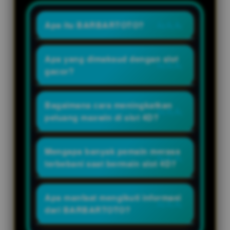
Apa itu BARBARTOTO?
BARBARTOTO hadir membawa
info toto slot maxwin dengan
Apa yang dimaksud dengan slot
cerita semasa beratnya beban
gacor?
hidup slot 4d menghadapi slot
Slot gacor adalah istilah yang
gacor yang paling di idam-
digunakan pemain untuk
Bagaimana cara meningkatkan
idamkan oleh setiap pemain toto
menyebut mesin slot yang
peluang maxwin di slot 4D?
slot ya maseh.
dianggap lebih sering
Peluang maxwin dapat
memberikan kemenangan atau
ditingkatkan dengan mengatur
Mengapa banyak pemain merasa
bonus dibandingkan slot lainnya.
modal secara bijak, memilih game
terbebani saat bermain slot 4D?
yang tepat, memahami pola
Karena hasil permainan tidak
permainan, serta bermain di
selalu sesuai harapan, sehingga
Apa manfaat mengikuti informasi
waktu yang dianggap lebih
pemain sering menghadapi
dari BARBARTOTO?
optimal.
tekanan emosional dan finansial
Dengan mengikuti BARBARTOTO,