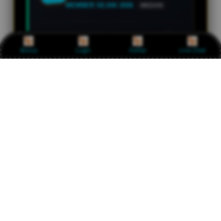
MEMBER SEJAK 2026
MEDAN
Pengalaman gue di BARBARTOTO sejauh
Bonus
Login
Daftar
Live Chat
ini seru banget karena selain dapet hiburan,
gue juga jadi lebih ngerti strategi slot 4D
dan akhirnya bisa nemuin momen gacor
yang sebelumnya susah banget didapetin.