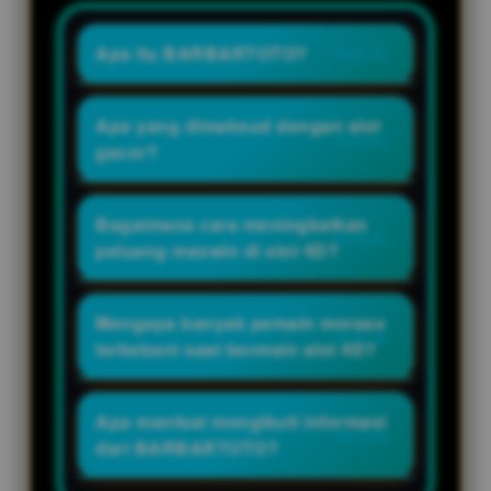
Apa itu BARBARTOTO?
BARBARTOTO hadir membawa
info toto slot maxwin dengan
Apa yang dimaksud dengan slot
cerita semasa beratnya beban
gacor?
hidup slot 4d menghadapi slot
Slot gacor adalah istilah yang
gacor yang paling di idam-
digunakan pemain untuk
Bagaimana cara meningkatkan
idamkan oleh setiap pemain toto
menyebut mesin slot yang
peluang maxwin di slot 4D?
slot ya maseh.
dianggap lebih sering
Peluang maxwin dapat
memberikan kemenangan atau
ditingkatkan dengan mengatur
Mengapa banyak pemain merasa
bonus dibandingkan slot lainnya.
modal secara bijak, memilih game
terbebani saat bermain slot 4D?
yang tepat, memahami pola
Karena hasil permainan tidak
permainan, serta bermain di
selalu sesuai harapan, sehingga
Apa manfaat mengikuti informasi
waktu yang dianggap lebih
pemain sering menghadapi
dari BARBARTOTO?
optimal.
tekanan emosional dan finansial
Dengan mengikuti BARBARTOTO,