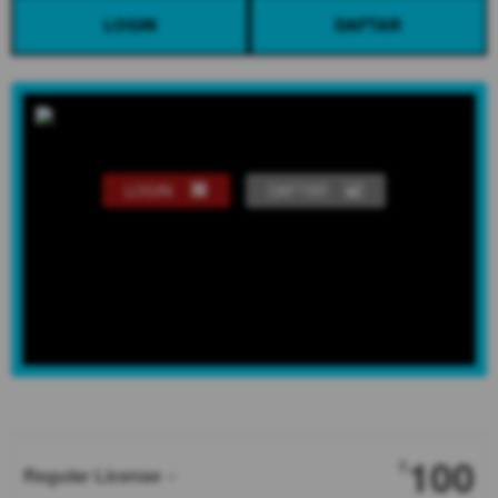
LOGIN
DAFTAR
LOGIN
DAFTAR
Show More
100
$
Regular License