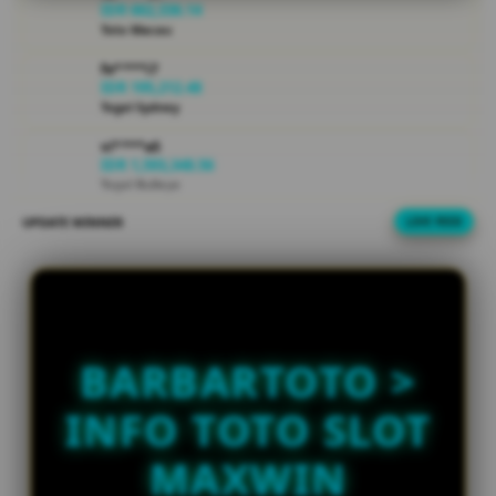
IDR 662,336.14
V
Toto Macau
i
fe****i7
e
IDR 195,212.48
w
Togel Sydney
l
i
vi****a5
IDR 1,593,348.56
c
Togel Bulleye
e
n
UPDATE WINNER
LIVE FEED
at****a1
s
IDR 1,945,923.14
e
Togel Bulleye
d
ka****a7
e
IDR 1,451,186.80
t
Togel Sydney
a
BARBARTOTO >
i
mi****j6
IDR 946,927.80
l
INFO TOTO SLOT
Togel China
s
vi****i5
MAXWIN
IDR 971,868.10
Togel Bulleye