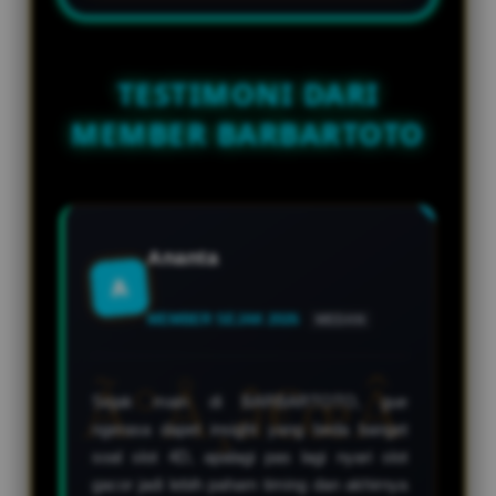
saat mengejar kemenangan besar.
pemain bisa mendapatkan
panduan, strategi, dan informasi
terbaru yang membantu mereka
TESTIMONI DARI
bermain lebih terarah, cerdas,
MEMBER BARBARTOTO
dan memiliki peluang lebih baik
dalam meraih kemenangan.
Ananta
A
MEMBER SEJAK 2026
MEDAN
Sejak main di BARBARTOTO, gue
ngerasa dapet insight yang beda banget
soal slot 4D, apalagi pas lagi nyari slot
gacor jadi lebih paham timing dan akhirnya