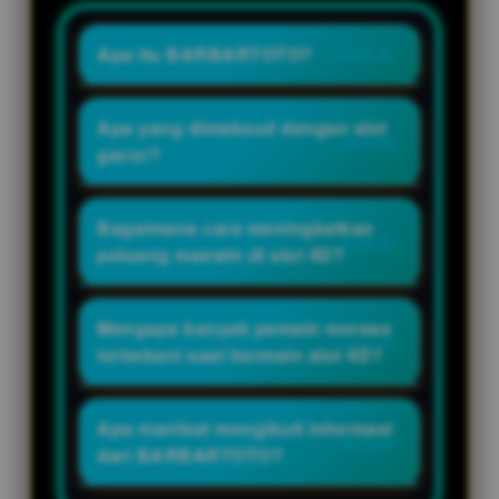
Apa itu BARBARTOTO?
BARBARTOTO hadir membawa
info toto slot maxwin dengan
Apa yang dimaksud dengan slot
cerita semasa beratnya beban
gacor?
hidup slot 4d menghadapi slot
Slot gacor adalah istilah yang
gacor yang paling di idam-
digunakan pemain untuk
Bagaimana cara meningkatkan
idamkan oleh setiap pemain toto
menyebut mesin slot yang
peluang maxwin di slot 4D?
slot ya maseh.
dianggap lebih sering
Peluang maxwin dapat
memberikan kemenangan atau
ditingkatkan dengan mengatur
Mengapa banyak pemain merasa
bonus dibandingkan slot lainnya.
modal secara bijak, memilih game
terbebani saat bermain slot 4D?
yang tepat, memahami pola
Karena hasil permainan tidak
permainan, serta bermain di
selalu sesuai harapan, sehingga
Apa manfaat mengikuti informasi
waktu yang dianggap lebih
pemain sering menghadapi
dari BARBARTOTO?
optimal.
tekanan emosional dan finansial
Dengan mengikuti BARBARTOTO,