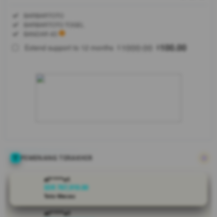
Regular
Included:
BARBARTOTO
License
Included:
BARBARTOTO TOGEL
SELECTED
Included:
BANDAR 4D
88
$
1000.00
100.00
Extend support to 12 months
$
$
BARBARTOTO
memang
merupakan
situs besar
yang cuma
modal main
toto slot dari
depo 10k bisa
merasakan
sensasi slot
4d yang paling
PEMENANG TERAKHIR
gacor dan
RTP Slot yang
al****o1
jitu dalam hal
IDR 767,919.00
Toto Macau
gampang
maxwin.
at****a1