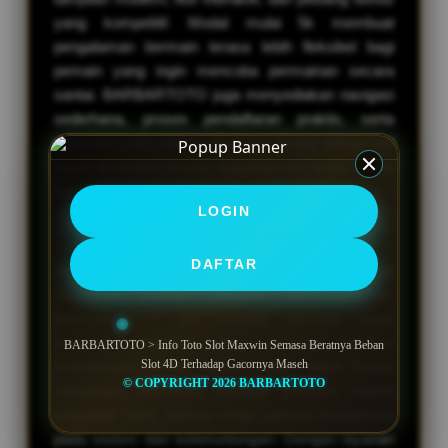
yang kompetitif. Modal mulai 5k membuat
pengalaman bermain terasa lebih fleksibel bagi
pemain yang ingin mencoba permainan secara
santai. BARBARTOTO juga menyediakan navigasi
sederhana, proses pendaftaran praktis, serta
informasi yang mudah dipahami. Setiap pilihan slot
dapat dimainkan sesuai anggaran dan batas waktu
tersedia.
LOGIN
Selain menawarkan slot 4D,
BARBARTOTO
DAFTAR
menghadirkan slot maxwin modal 5k untuk
pengguna pemula maupun berpengalaman.
Informasi RTP slot menjadi referensi untuk
memahami karakter setiap permainan sebelum
BARBARTOTO > Info Toto Slot Maxwin Semasa Beratnya Beban
Slot 4D Terhadap Gacornya Maseh
menentukan pilihan. Klaim scatter hitam harian
© COPYRIGHT 2026 BARBARTOTO
sebaiknya dipandang sebagai promosi, bukan
kepastian hasil, karena setiap putaran bergantung
pada sistem dan keberuntungan. Dengan layanan