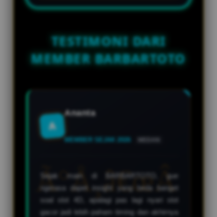
saat mengejar kemenangan besar.
pemain bisa mendapatkan
panduan, strategi, dan informasi
terbaru yang membantu mereka
TESTIMONI DARI
bermain lebih terarah, cerdas,
MEMBER BARBARTOTO
dan memiliki peluang lebih baik
dalam meraih kemenangan.
Ananta
A
MEMBER SEJAK 2026
MEDAN
Sejak main di BARBARTOTO, gue
ngerasa dapet insight yang beda banget
soal slot 4D, apalagi pas lagi nyari slot
gacor jadi lebih paham timing dan akhirnya