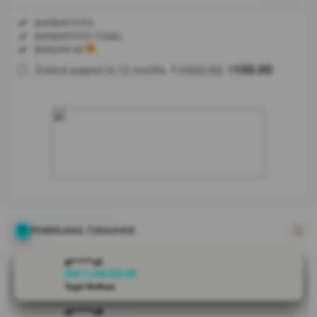
Regular
Included:
BARBARTOTO
License
Included:
BARBARTOTO TOGEL
SELECTED
Included:
BANDAR 4D
88
$
1000.00
100.00
Extend support to 12 months
$
$
BARBARTOTO
memang
merupakan
situs besar
yang cuma
modal main
toto slot dari
depo 10k bisa
merasakan
sensasi slot
4d yang paling
PEMENANG TERAKHIR
gacor dan
RTP Slot yang
al****o5
jitu dalam hal
IDR 1,330,633.00
Togel Bulleye
gampang
maxwin.
at****a8