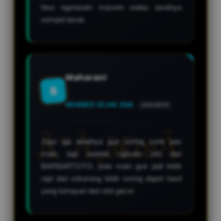
bisa ngerasain maxwin walau awalnya
sempet berat.
Maharani
S
MEMBER SEJAK 2026
JAKARTA
Jujur aja awalnya gue sering zonk pas
main, tapi setelah ngikutin info dari
BARBARTOTO, pola main gue jadi lebih
rapi dan sekarang lebih sering dapet hasil
yang lumayan dari slot gacor.