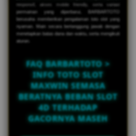
responsif, akses mobile friendly, serta variasi
permainan yang diperbarui, BARBARTOTO
berusaha memberikan pengalaman toto slot yang
nyaman. Main secara bertanggung jawab dengan
menetapkan batas dana dan waktu, serta mengikuti
aturan.
FAQ BARBARTOTO >
INFO TOTO SLOT
MAXWIN SEMASA
BERATNYA BEBAN SLOT
4D TERHADAP
GACORNYA MASEH