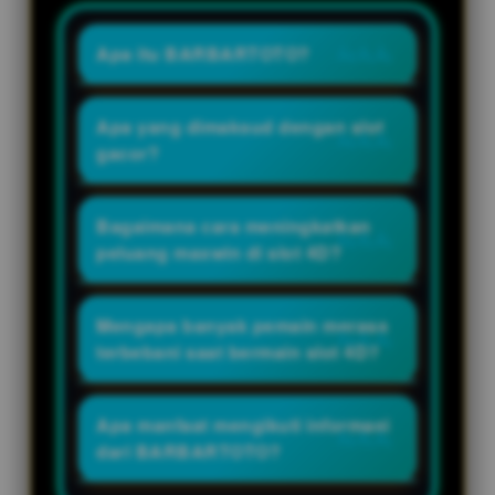
Apa itu BARBARTOTO?
BARBARTOTO hadir membawa
info toto slot maxwin dengan
Apa yang dimaksud dengan slot
cerita semasa beratnya beban
gacor?
hidup slot 4d menghadapi slot
Slot gacor adalah istilah yang
gacor yang paling di idam-
digunakan pemain untuk
Bagaimana cara meningkatkan
idamkan oleh setiap pemain toto
menyebut mesin slot yang
peluang maxwin di slot 4D?
slot ya maseh.
dianggap lebih sering
Peluang maxwin dapat
memberikan kemenangan atau
ditingkatkan dengan mengatur
Mengapa banyak pemain merasa
bonus dibandingkan slot lainnya.
modal secara bijak, memilih game
terbebani saat bermain slot 4D?
yang tepat, memahami pola
Karena hasil permainan tidak
permainan, serta bermain di
selalu sesuai harapan, sehingga
Apa manfaat mengikuti informasi
waktu yang dianggap lebih
pemain sering menghadapi
dari BARBARTOTO?
optimal.
tekanan emosional dan finansial
Dengan mengikuti BARBARTOTO,