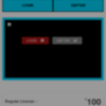
LOGIN
DAFTAR
LOGIN
DAFTAR
Show More
100
$
Regular License