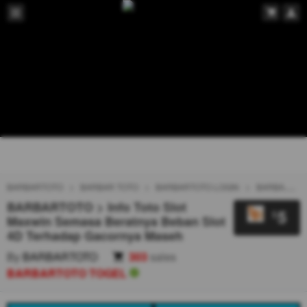
BARBARTOTO
BARBAR TOTO
BARBARTOTO LOGIN
BARBAR TOTO TOGEL
BARBARTOTO > Info Toto Slot
5
$
Maxwin Semasa Beratnya Beban Slot
4D Terhadap Gacornya Maseh
By
BARBARTOTO
303
sales
BARBARTOTO TOGEL