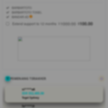
Regular
Included:
BARBARTOTO
License
Included:
BARBARTOTO TOGEL
SELECTED
Included:
BANDAR 4D
88
$
1000.00
100.00
Extend support to 12 months
$
$
BARBARTOTO
memang
merupakan
situs besar
yang cuma
modal main
toto slot dari
depo 10k bisa
merasakan
sensasi slot
4d yang paling
PEMENANG TERAKHIR
gacor dan
RTP Slot yang
vi****a8
jitu dalam hal
IDR 552,495.00
Togel Sydney
gampang
maxwin.
fe****i9